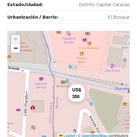
Estado/ciudad:
Distrito Capital Caracas
Urbanización / Barrio:
El Bosque
+
−
US$
350
Leaflet
|
©
OpenStreetMap
contributors