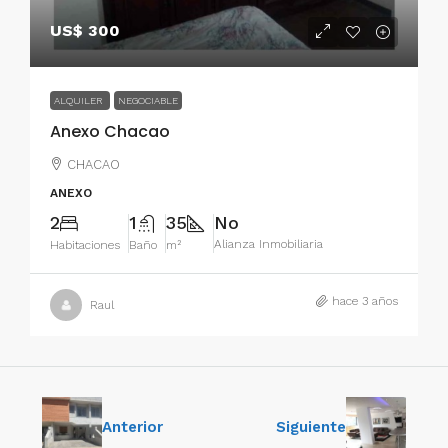
US$ 300
ALQUILER
NEGOCIABLE
Anexo Chacao
CHACAO
ANEXO
2
1
35
No
Alianza Inmobiliaria
Habitaciones
Baño
m²
hace 3 años
Raul
Anterior
Siguiente