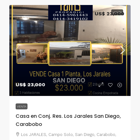
US$ 23,000
VENTA
US$ 23,000
VENTA
Casa en Conj. Res. Los Jarales San Diego,
Carabobo
Los JARALES, Campo Solo, San Diego, Carabobo,