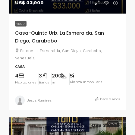
US$ 33,000
VENTA
Casa-Quinta Urb. La Esmeralda, San
Diego, Carabobo
Parque La Esmeralda, San Diego, Carabobo,
Venezuela
CASA
4
3
200
Si
Alianza Inmobiliaria
Habitaciones
Baños
m²
hace 3 años
Jesus Ramírez
US$ 35,000
VENTA