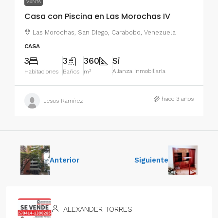
VENTA
Casa con Piscina en Las Morochas IV
Las Morochas, San Diego, Carabobo, Venezuela
CASA
3
3
360
Si
Alianza Inmobiliaria
Habitaciones
Baños
m²
hace 3 años
Jesus Ramírez
Anterior
Siguiente
ALEXANDER TORRES