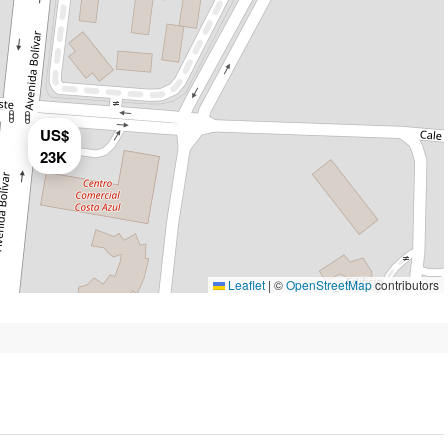
US$
23K
Leaflet
|
©
OpenStreetMap
contributors