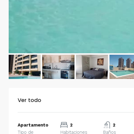
Alquiler en Prados del Este 
Habitaciones, 2 Baños, Pa
y Equipado
Centro Comercial Concresa, Ave
Prados del Este, Prados del Este, S
Este, Caracas, Parroquia Nuestra S
Municipio Baruta, Distrito Metropol
Estado Miranda, 1080, Venezuela
2
2
100
m²
ANEXO
Ver todo
Apartamento
2
2
Tipo de
Habitaciones
Baños