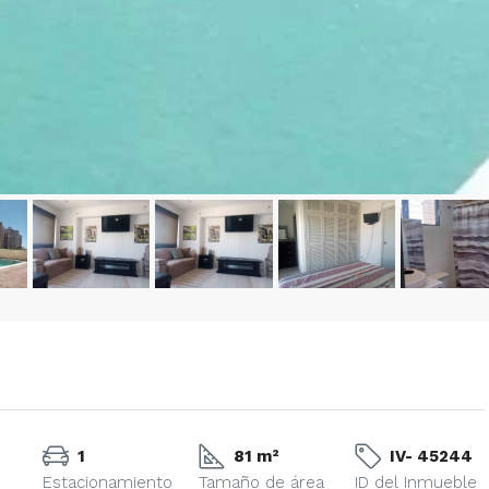
– 2
350/mes
tio. Amoblado
Alquiler De Anexo En Prados Del Este
nida Principal de
Caracas | Con Planta y tanque
ector: Prado del
subterráneo
eñora del Rosario,
Centro Comercial Concresa, Avenida Princip
itano de Caracas,
Prados del Este, Prados del Este, Sector: Prado
Este, Caracas, Parroquia Nuestra Señora del Ros
Municipio Baruta, Distrito Metropolitano de Cara
Estado Miranda, 1080, Venezuela
1
1
20
m²
ANEXO
1
81 m²
IV- 45244
Estacionamiento
Tamaño de área
ID del Inmueble