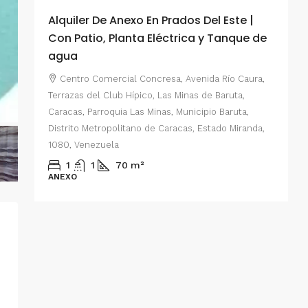
Alquiler De Anexo En Prados Del Este |
A
Con Patio, Planta Eléctrica y Tanque de
C
agua
P
Centro Comercial Concresa, Avenida Río Caura,
E
Terrazas del Club Hípico, Las Minas de Baruta,
M
Caracas, Parroquia Las Minas, Municipio Baruta,
al de
E
Distrito Metropolitano de Caracas, Estado Miranda,
 del
1080, Venezuela
ario,
A
1
1
70
m²
cas,
ANEXO