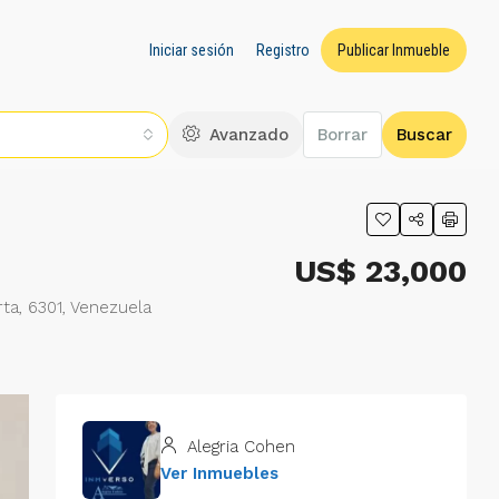
Iniciar sesión
Registro
Publicar Inmueble
Avanzado
Borrar
Buscar
US$ 23,000
rta, 6301, Venezuela
Alegria Cohen
Ver Inmuebles