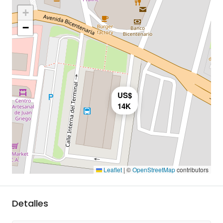
+
−
US$
14K
Leaflet
|
©
OpenStreetMap
contributors
Detalles