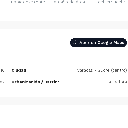
Estacionamiento
Tamaño de área
ID del Inmueble
– 2
350/mes
tio. Amoblado
Alquiler De Anexo En Prados Del Este
Abrir en Google Maps
nida Principal de
Caracas | Con Planta y tanque
ector: Prado del
subterráneo
eñora del Rosario,
Centro Comercial Concresa, Avenida Princip
itano de Caracas,
16
Ciudad:
Caracas - Sucre (centro)
Prados del Este, Prados del Este, Sector: Prado
Este, Caracas, Parroquia Nuestra Señora del Ros
cas
Urbanización / Barrio:
La Carlota
Municipio Baruta, Distrito Metropolitano de Cara
Estado Miranda, 1080, Venezuela
1
1
20
m²
ANEXO