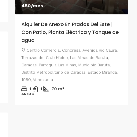
450/mes
Alquiler De Anexo En Prados Del Este |
A
Con Patio, Planta Eléctrica y Tanque de
C
agua
P
Centro Comercial Concresa, Avenida Río Caura,
E
Terrazas del Club Hípico, Las Minas de Baruta,
M
Caracas, Parroquia Las Minas, Municipio Baruta,
al de
E
Distrito Metropolitano de Caracas, Estado Miranda,
 del
1080, Venezuela
ario,
A
1
1
70
m²
cas,
ANEXO