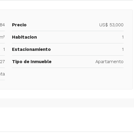
884
Precio
US$ 53,000
m²
Habitacion
1
1
Estacionamiento
1
27
Tipo de Inmueble
Apartamento
ta