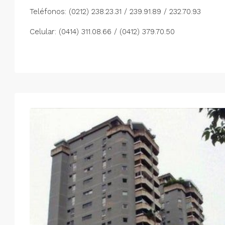
Teléfonos: (0212) 238.23.31 / 239.91.89 / 232.70.93
Celular: (0414) 311.08.66 / (0412) 379.70.50
Lun
Mar
Mié
Jue
17
18
19
20
Ago
Ago
Ago
Ago