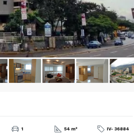
1
54 m²
IV- 36884