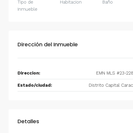
Tipo de
Habitacion
Baño
$750/mes
Inmueble
Alquiler en Prados del Este 
Habitaciones, 2 Baños, Pa
y Equipado
Dirección del Inmueble
Centro Comercial Concresa, Ave
Prados del Este, Prados del Este, S
Este, Caracas, Parroquia Nuestra S
Municipio Baruta, Distrito Metropol
Direccion:
EMN MLS #23-228
Estado Miranda, 1080, Venezuela
Estado/ciudad:
Distrito Capital Cara
2
2
100
m²
ANEXO
Detalles