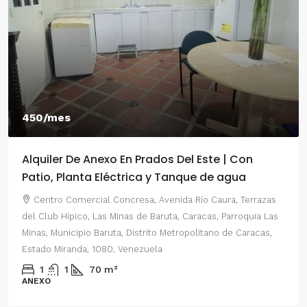
550/mes
Este | Con
Alquiler De Anexo En Prados Del Es
e de agua
2 Habitaciones
ío Caura, Terrazas
Centro Comercial Concresa, Avenida Princ
acas, Parroquia Las
del Este, Prados del Este, Sector: Prado del 
litano de Caracas,
Parroquia Nuestra Señora del Rosario, Munici
Distrito Metropolitano de Caracas, Estado Mi
Venezuela
2
1
70
m²
ANEXO