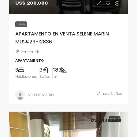
US$ 200,000
VENTA
APARTAMENTO EN VENTA SELENE MARIN
MLS#23-12836
Venezuela
APARTAMENTO
3
3
183
Habitaciones
Baños
m²
hace 3 años
SELENE MARIN
US$ 138,000
VENTA