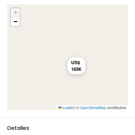
+
−
US$
165K
Leaflet
|
©
OpenStreetMap
contributors
Detalles