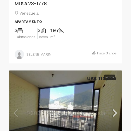
MLS#23-1778
Venezuela
APARTAMENTO
3
3
197
Habitaciones
Baños
m²
hace 3 años
SELENE MARIN
US$ 110,000
VENTA