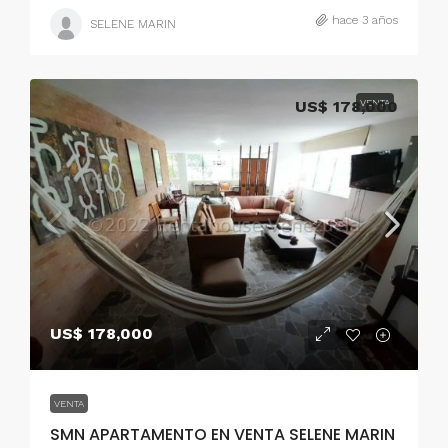
hace 3 años
SELENE MARIN
US$ 178,000
VENTA
US$ 178,000
VENTA
SMN APARTAMENTO EN VENTA SELENE MARIN