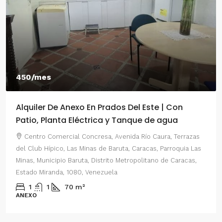
550/mes
Este | Con
Alquiler De Anexo En Prados Del Es
e de agua
2 Habitaciones
ío Caura, Terrazas
Centro Comercial Concresa, Avenida Princ
acas, Parroquia Las
del Este, Prados del Este, Sector: Prado del 
litano de Caracas,
Parroquia Nuestra Señora del Rosario, Munici
Distrito Metropolitano de Caracas, Estado Mi
Venezuela
2
1
70
m²
ANEXO