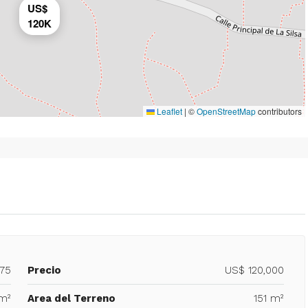
US$
120K
Leaflet
|
©
OpenStreetMap
contributors
075
Precio
US$ 120,000
 m²
Area del Terreno
151 m²