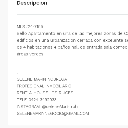
Descripcion
MLS#24-7155
Bello Apartamento en una de las mejores zonas de Ca
edificios en una urbanización cerrada con excelente s
de 4 habitaciones 4 baños hall de entrada sala come
áreas verdes.
.
.
SELENE MARIN NÓBREGA
PROFESIONAL INMOBILIARIO
RENT-A-HOUSE LOS RUICES
TELF: 0424-3492033
INSTAGRAM: @seleneMarin.rah
SELENEMARINNEGOCIO@GMAIL.COM