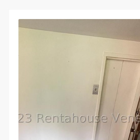
Mar
Mié
Jue
Vie
18
19
20
21
Ago
Ago
Ago
Ago