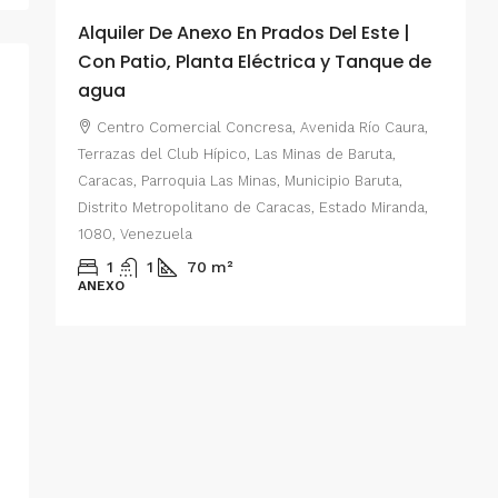
Alquiler De Anexo En Prados Del Este |
A
Con Patio, Planta Eléctrica y Tanque de
C
agua
P
Centro Comercial Concresa, Avenida Río Caura,
E
Terrazas del Club Hípico, Las Minas de Baruta,
M
Caracas, Parroquia Las Minas, Municipio Baruta,
al de
E
Distrito Metropolitano de Caracas, Estado Miranda,
 del
1080, Venezuela
ario,
A
1
1
70
m²
cas,
ANEXO