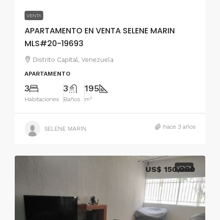
VENTA
APARTAMENTO EN VENTA SELENE MARIN
MLS#20-19693
Distrito Capital, Venezuela
APARTAMENTO
3
3
195
Habitaciones
Baños
m²
hace 3 años
SELENE MARIN
US$ 150,000
VENTA