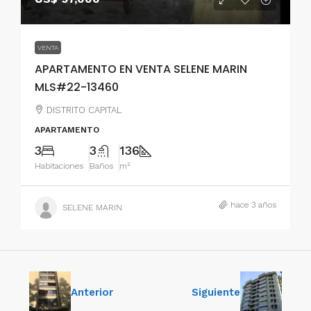
VENTA
APARTAMENTO EN VENTA SELENE MARIN
MLS#22-13460
DISTRITO CAPITAL
APARTAMENTO
3
3
136
Habitaciones
Baños
m²
hace 3 años
SELENE MARIN
Anterior
Siguiente