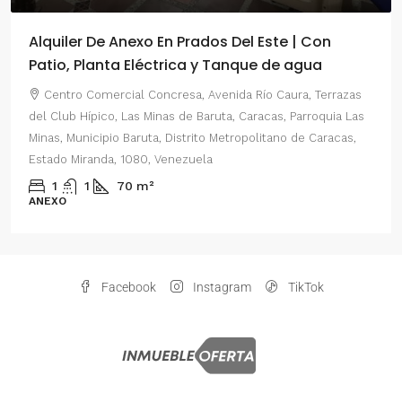
Alquiler De Anexo En Prados Del Este | Con
Patio, Planta Eléctrica y Tanque de agua
Centro Comercial Concresa, Avenida Río Caura, Terrazas
del Club Hípico, Las Minas de Baruta, Caracas, Parroquia Las
Minas, Municipio Baruta, Distrito Metropolitano de Caracas,
Estado Miranda, 1080, Venezuela
1
1
70
m²
ANEXO
Facebook
Instagram
TikTok