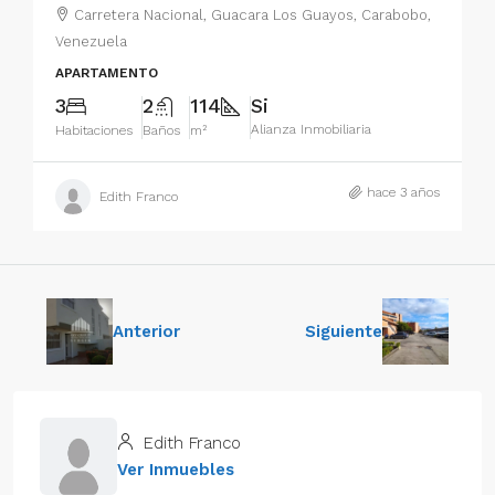
Carretera Nacional, Guacara Los Guayos, Carabobo,
Venezuela
APARTAMENTO
3
2
114
Si
Alianza Inmobiliaria
Habitaciones
Baños
m²
hace 3 años
Edith Franco
Anterior
Siguiente
Edith Franco
Ver Inmuebles