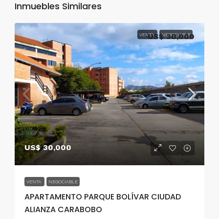
Inmuebles Similares
VENTA
US$ 30,000
NEGOCIABLE
US$ 30,000
VENTA
NEGOCIABLE
APARTAMENTO PARQUE BOLÍVAR CIUDAD
ALIANZA CARABOBO