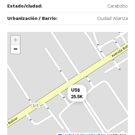
Estado/ciudad:
Carabobo
Urbanización / Barrio:
Ciudad Alianza
+
−
US$
25.5K
Leaflet
|
©
OpenStreetMap
contributors