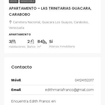
VENTA
NEGOCIABLE
APARTAMENTO – LAS TRINITARIAS GUACARA,
CARABOBO
Carretera Nacional, Guacara Los Guayos, Carabobo,
Venezuela
APARTAMENTO
3
2
84
Si
Alianza Inmobiliaria
Habitaciones
Baños
m²
Contacto
Móvil
04124152317
Email
edithmariafranco@gmail.com
Encuentra Edith Franco en: