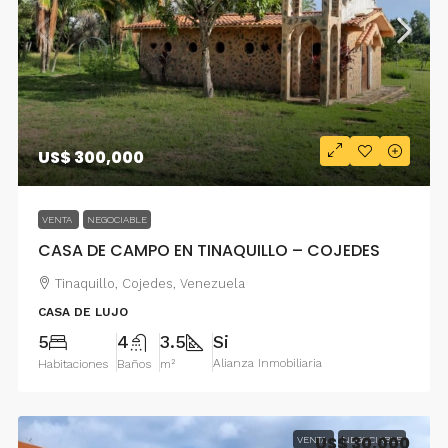
US$ 300,000
VENTA
NEGOCIABLE
CASA DE CAMPO EN TINAQUILLO – COJEDES
Tinaquillo, Cojedes, Venezuela
CASA DE LUJO
5
4
3.5
Si
Alianza Inmobiliaria
Habitaciones
Baños
m²
US$ 30,000
VENTA
NEGOCIABLE