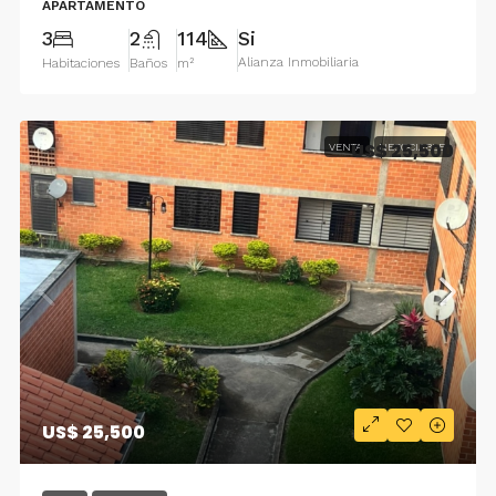
APARTAMENTO
3
2
114
Si
Alianza Inmobiliaria
Habitaciones
Baños
m²
US$ 25,500
VENTA
NEGOCIABLE
US$ 25,500