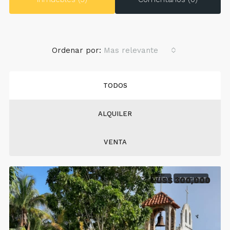
Ordenar por:
Mas relevante
TODOS
ALQUILER
VENTA
US$ 300,000
VENTA
NEGOCIABLE