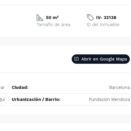
50 m²
IV- 32138
Tamaño de área
ID del Inmueble
Abrir en Google Maps
var
Ciudad:
Barcelona
gui
Urbanización / Barrio:
Fundación Mendoza