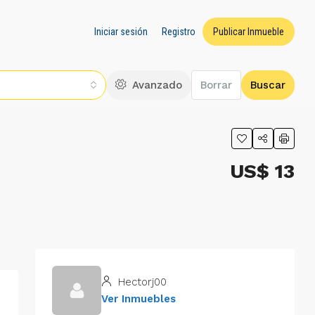
Iniciar sesión
Registro
Publicar Inmueble
Avanzado
Borrar
Buscar
US$ 13
Hectorj00
Ver Inmuebles