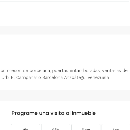
– 2
350/mes
tio. Amoblado
Alquiler De Anexo En Prados Del Este
nida Principal de
Caracas | Con Planta y tanque
ector: Prado del
subterráneo
eñora del Rosario,
Centro Comercial Concresa, Avenida Princip
itano de Caracas,
Prados del Este, Prados del Este, Sector: Prado
Este, Caracas, Parroquia Nuestra Señora del Ros
edor, mesón de porcelana, puertas entamboradas, ventanas de
Municipio Baruta, Distrito Metropolitano de Cara
vos. Urb. El Campanario Barcelona Anzoátegui Venezuela
Estado Miranda, 1080, Venezuela
1
1
20
m²
ANEXO
Programe una visita al inmueble
Vie
Sáb
Dom
Lun