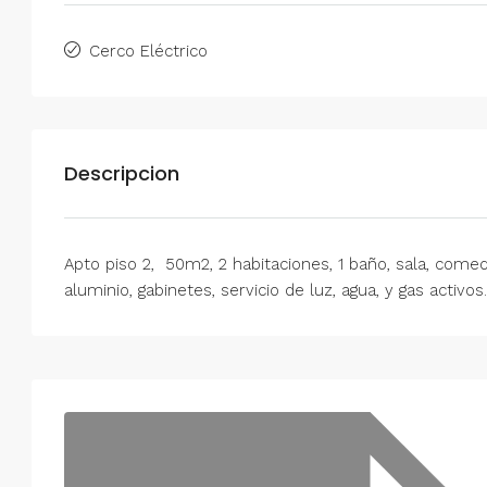
Alquiler en Prados del Este 
Cerco Eléctrico
Habitaciones, 2 Baños, Pa
y Equipado
Centro Comercial Concresa, Ave
Prados del Este, Prados del Este, S
Descripcion
Este, Caracas, Parroquia Nuestra S
Municipio Baruta, Distrito Metropol
Estado Miranda, 1080, Venezuela
2
2
100
m²
Apto piso 2, 50m2, 2 habitaciones, 1 baño, sala, com
ANEXO
aluminio, gabinetes, servicio de luz, agua, y gas acti
Mar
Mié
Jue
Vie