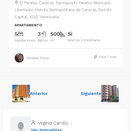
El Paraíso, Caracas, Parroquia El Paraíso, Municipio
Libertador, Distrito Metropolitano de Caracas, Distrito
Capital, 1023, Venezuela
APARTAMENTO
5
3
500
Si
Alianza Inmobiliaria
Habitaciones
Baños
m²
hace 1 mes
Nereida Sivira
Anterior
Siguiente
Virginia Carrillo
Ver Inmuebles