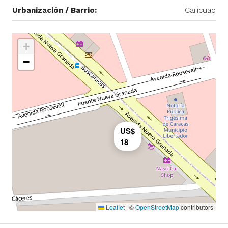
Urbanización / Barrio:
Caricuao
+
−
US$
18
Leaflet
|
©
OpenStreetMap
contributors