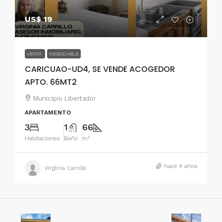
US$ 19
VENTA
NEGOCIABLE
CARICUAO-UD4, SE VENDE ACOGEDOR
APTO. 66MT2
Municipio Libertador
APARTAMENTO
3
1
66
Habitaciones
Baño
m²
hace 4 años
Virginia Carrillo