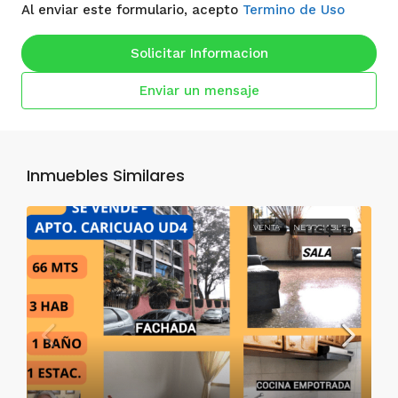
Al enviar este formulario, acepto
Termino de Uso
Solicitar Informacion
Enviar un mensaje
Inmuebles Similares
VENTA
NEGOCIABLE
US$ 19