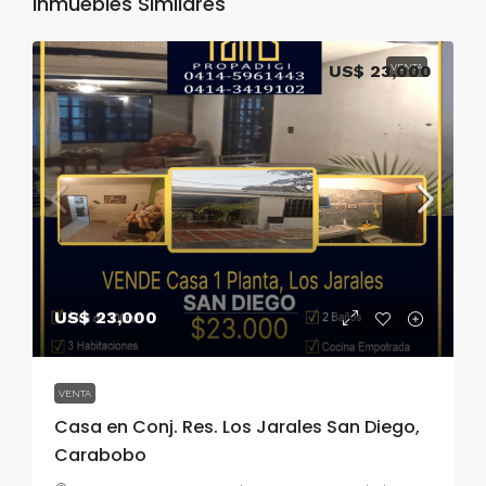
Inmuebles Similares
US$ 23,000
VENTA
US$ 23,000
VENTA
Casa en Conj. Res. Los Jarales San Diego,
Carabobo