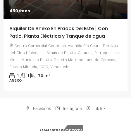
450/mes
5
Alquiler De Anexo En Prados Del Este | Con
A
Patio, Planta Eléctrica y Tanque de agua
2
Centro Comercial Concresa, Avenida Río Caura, Terrazas
del Club Hípico, Las Minas de Baruta, Caracas, Parroquia Las
de
Minas, Municipio Baruta, Distrito Metropolitano de Caracas,
Pa
Estado Miranda, 1080, Venezuela
Di
V
1
1
70
m²
ANEXO
A
Facebook
Instagram
TikTok