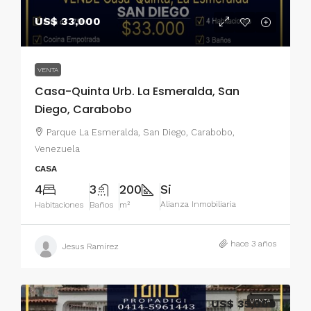
US$ 33,000
VENTA
Casa-Quinta Urb. La Esmeralda, San
Diego, Carabobo
Parque La Esmeralda, San Diego, Carabobo,
Venezuela
CASA
4
3
200
Si
Alianza Inmobiliaria
Habitaciones
Baños
m²
hace 3 años
Jesus Ramírez
US$ 35,000
VENTA