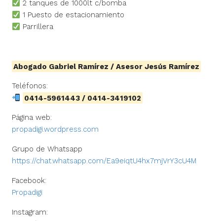
2 tanques de 1000lt c/bomba
1 Puesto de estacionamiento
Parrillera
Abogado Gabriel Ramírez / Asesor Jesús Ramírez
Teléfonos:
0414-5961443 / 0414-3419102
Página web:
propadigi.wordpress.com
Grupo de Whatsapp
https://chat.whatsapp.com/Ea9eiqtU4hx7mjVrY3cU4M
Facebook:
Propadigi
Instagram: