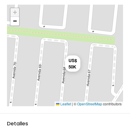
+
−
US$
50K
Leaflet
|
©
OpenStreetMap
contributors
Detalles