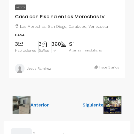
VENTA
Casa con Piscina en Las Morochas IV
Las Morochas, San Diego, Carabobo, Venezuela
CASA
3
3
360
Si
Alianza Inmobiliaria
Habitaciones
Baños
m²
hace 3 años
Jesus Ramírez
Anterior
Siguiente