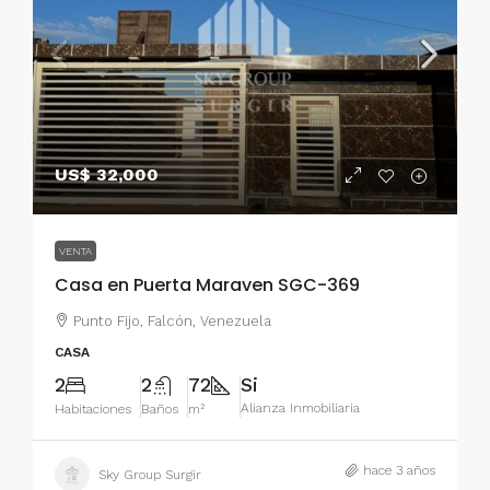
US$ 32,000
VENTA
Casa en Puerta Maraven SGC-369
Punto Fijo, Falcón, Venezuela
CASA
2
2
72
Si
Alianza Inmobiliaria
Habitaciones
Baños
m²
hace 3 años
Sky Group Surgir