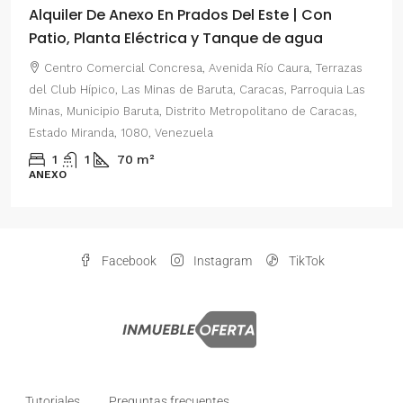
Alquiler De Anexo En Prados Del Este | Con
Patio, Planta Eléctrica y Tanque de agua
Centro Comercial Concresa, Avenida Río Caura, Terrazas
del Club Hípico, Las Minas de Baruta, Caracas, Parroquia Las
Minas, Municipio Baruta, Distrito Metropolitano de Caracas,
Estado Miranda, 1080, Venezuela
1
1
70
m²
ANEXO
Facebook
Instagram
TikTok
Tutoriales
Preguntas frecuentes