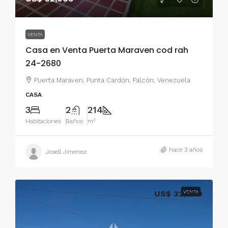
VENTA
Casa en Venta Puerta Maraven cod rah
24-2680
Puerta Maraven, Punta Cardón, Falcón, Venezuela
CASA
3
2
214
Habitaciones
Baños
m²
hace 3 años
Josell Jimenez
US$ 32,000
VENTA