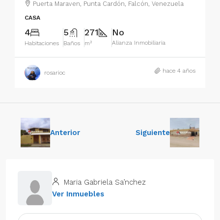
Puerta Maraven, Punta Cardón, Falcón, Venezuela
CASA
4
5
271
No
Alianza Inmobiliaria
Habitaciones
Baños
m²
hace 4 años
rosarioc
Anterior
Siguiente
Maria Gabriela Sa’nchez
Ver Inmuebles