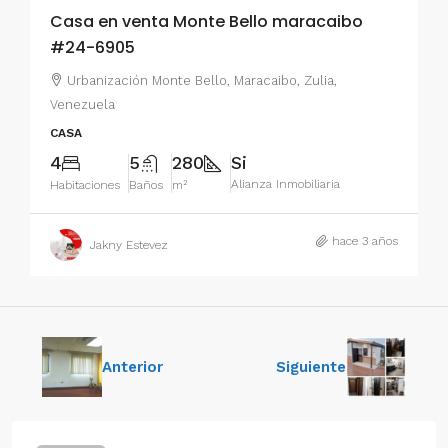
Casa en venta Monte Bello maracaibo
#24-6905
Urbanización Monte Bello, Maracaibo, Zulia,
Venezuela
CASA
4
5
280
Si
Alianza Inmobiliaria
Habitaciones
Baños
m²
hace 3 años
Jakny Estevez
Anterior
Siguiente