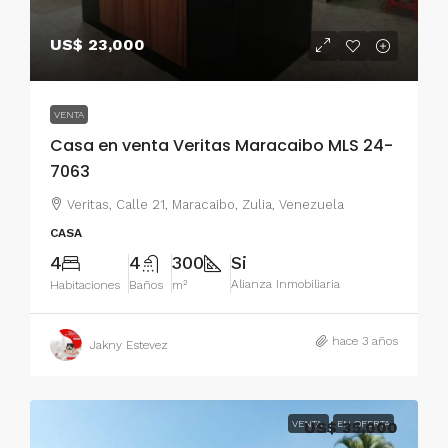
US$ 23,000
VENTA
Casa en venta Veritas Maracaibo MLS 24-
7063
Veritas, Calle 21, Maracaibo, Zulia, Venezuela
CASA
4
4
300
Si
Alianza Inmobiliaria
Habitaciones
Baños
m²
hace 3 años
Jakny Estevez
VENTA
US$ 35,000
EN OFERTA