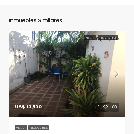
Inmuebles Similares
VENTA
US$ 13,500
NEGOCIABLE
US$ 13,500
VENTA
NEGOCIABLE