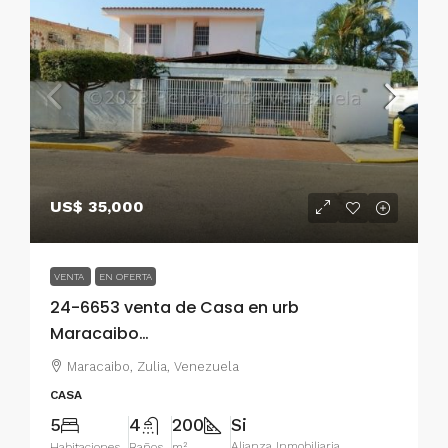
US$ 35,000
VENTA
EN OFERTA
24-6653 venta de Casa en urb
Maracaibo…
Maracaibo, Zulia, Venezuela
CASA
5
4
200
Si
Alianza Inmobiliaria
Habitaciones
Baños
m²