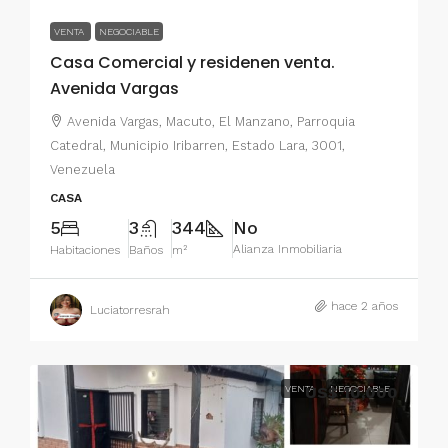
VENTA
NEGOCIABLE
Casa Comercial y residenen venta.
Avenida Vargas
Avenida Vargas, Macuto, El Manzano, Parroquia
Catedral, Municipio Iribarren, Estado Lara, 3001,
Venezuela
CASA
5
3
344
No
Alianza Inmobiliaria
Habitaciones
Baños
m²
hace 2 años
Luciatorresrah
VENTA
US$ 10,000
NEGOCIABLE