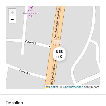
+
−
US$
11K
Leaflet
|
©
OpenStreetMap
contributors
Detalles