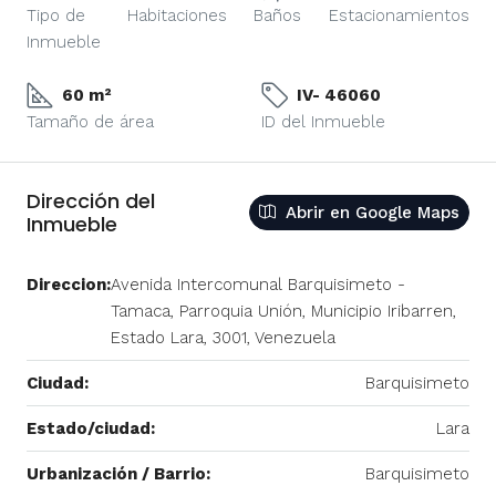
Tipo de
Habitaciones
Baños
Estacionamientos
Inmueble
60 m²
IV- 46060
Tamaño de área
ID del Inmueble
Dirección del
Abrir en Google Maps
Inmueble
Direccion:
Avenida Intercomunal Barquisimeto -
Tamaca, Parroquia Unión, Municipio Iribarren,
Estado Lara, 3001, Venezuela
Ciudad:
Barquisimeto
Estado/ciudad:
Lara
Urbanización / Barrio:
Barquisimeto