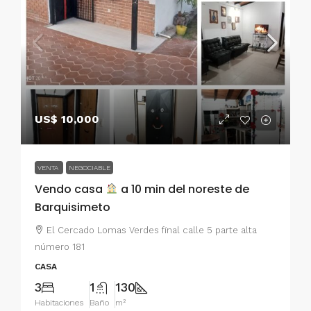
US$ 10,000
VENTA
NEGOCIABLE
Vendo casa
a 10 min del noreste de
Barquisimeto
El Cercado Lomas Verdes final calle 5 parte alta
número 181
CASA
3
1
130
Habitaciones
Baño
m²