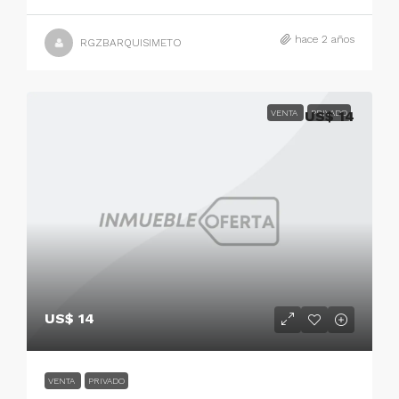
hace 2 años
RGZBARQUISIMETO
VENTA
US$ 14
PRIVADO
US$ 14
VENTA
PRIVADO