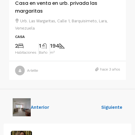
Casa en venta en urb. privada las
margaritas
Urb. Las Margaritas, Calle 1, Barquisimeto, Lara,
Venezuela
CASA
2
1
194
Habitaciones
Baño
m²
hace 3 años
Arlette
Anterior
Siguiente