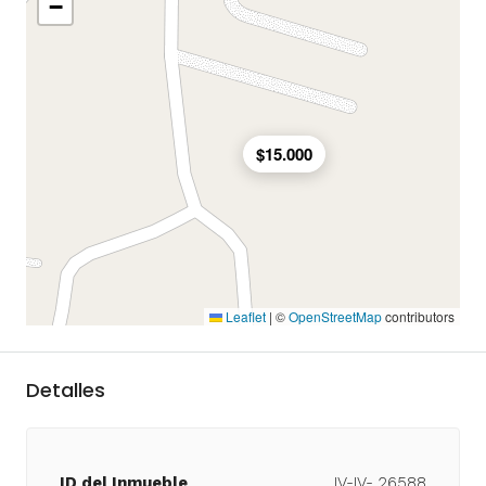
−
$15.000
Leaflet
|
©
OpenStreetMap
contributors
Detalles
ID del Inmueble
IV-IV- 26588