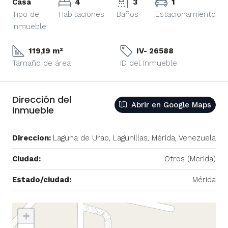
Casa
4
3
1
Tipo de
Habitaciones
Baños
Estacionamiento
Inmueble
119,19 m²
IV- 26588
Tamaño de área
ID del Inmueble
Dirección del
Abrir en Google Maps
Inmueble
Direccion:
Laguna de Urao, Lagunillas, Mérida, Venezuela
Ciudad:
Otros (Merida)
Estado/ciudad:
Mérida
+