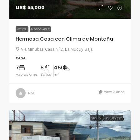
US$ 55,000
VENTA
NEGOCIABLE
Hermosa Casa con Clima de Montaña
Via Minubas Casa N°2, La Mucuy Baja
CASA
7
5
450
Habitaciones
Baños
m²
hace 3 años
Rosi
VENTA
US$ 65,000
EN OFERTA