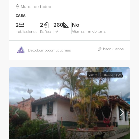
Muros de tadeo
CASA
2
2
260
No
Alianza Inmobiliaria
Habitaciones
Baños
m²
hace 3 años
Detodounpocomucuchies
VENTA
US$ 55,000
NEGOCIABLE