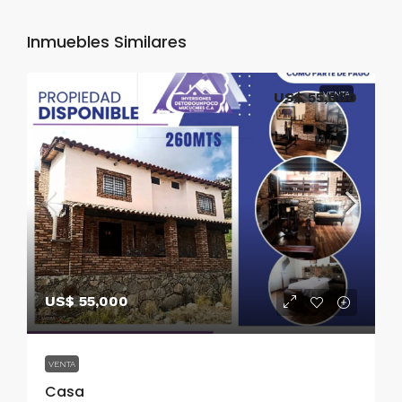
Inmuebles Similares
US$ 55,000
VENTA
US$ 55,000
VENTA
Casa