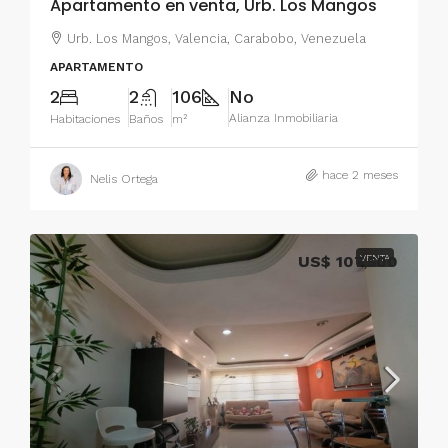
Apartamento en venta, Urb. Los Mangos
Urb. Los Mangos, Valencia, Carabobo, Venezuela
APARTAMENTO
2
2
106
No
Alianza Inmobiliaria
Habitaciones
Baños
m²
hace 2 meses
Nelis Ortega
US$ 107,500
VENTA