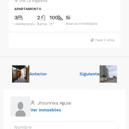
Urb La trigaleña
APARTAMENTO
3
2
100
Si
Alianza Inmobiliaria
Habitaciones
Baños
m²
hace 2 años
Anterior
Siguiente
Jhoonnixa Aguiar
Ver Inmuebles