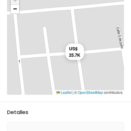
+
−
US$
25.7K
Leaflet
|
©
OpenStreetMap
contributors
Detalles