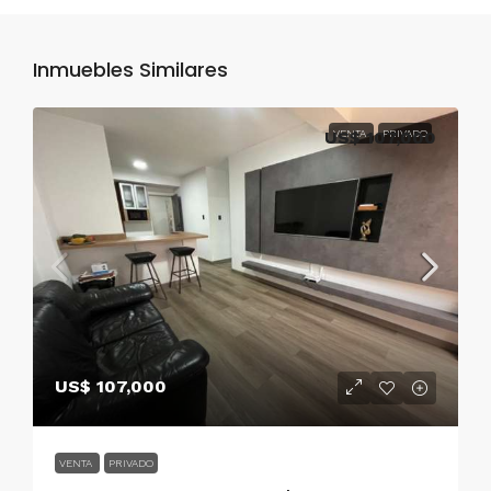
Inmuebles Similares
US$ 107,000
VENTA
PRIVADO
US$ 107,000
VENTA
PRIVADO