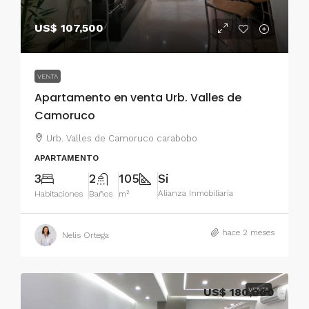
US$ 107,500
VENTA
Apartamento en venta Urb. Valles de
Camoruco
Urb. Valles de Camoruco carabobo
APARTAMENTO
3
2
105
Si
Alianza Inmobiliaria
Habitaciones
Baños
m²
hace 2 meses
Nelis Ortega
US$ 180,000
VENTA