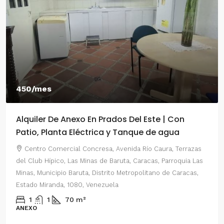
450/mes
Alquiler De Anexo En Prados Del Este | Con
Patio, Planta Eléctrica y Tanque de agua
Centro Comercial Concresa, Avenida Río Caura, Terrazas
del Club Hípico, Las Minas de Baruta, Caracas, Parroquia Las
Minas, Municipio Baruta, Distrito Metropolitano de Caracas,
Estado Miranda, 1080, Venezuela
1
1
70
m²
ANEXO