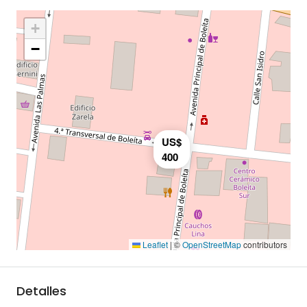
+
−
US$
400
Leaflet
|
©
OpenStreetMap
contributors
Detalles