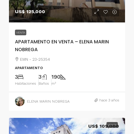
US$ 125,000
VENTA
APARTAMENTO EN VENTA – ELENA MARIN
NOBREGA
EMN - 23-25354
APARTAMENTO
3
3
190
Habitaciones
Baños
m²
hace 3 años
ELENA MARIN NOBREGA
US$ 109,000
VENTA