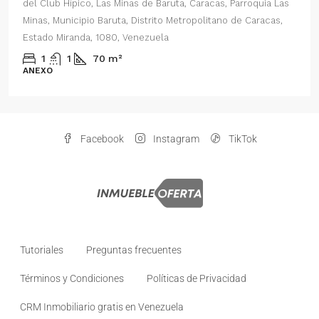
oquia Las
del Este, Prados del Este, Sector: Prado del Este, Cara
Caracas,
Parroquia Nuestra Señora del Rosario, Municipio Baruta
Distrito Metropolitano de Caracas, Estado Miranda, 108
Venezuela
2
1
70
m²
ANEXO
Facebook
Instagram
TikTok
Tutoriales
Preguntas frecuentes
Términos y Condiciones
Políticas de Privacidad
CRM Inmobiliario gratis en Venezuela