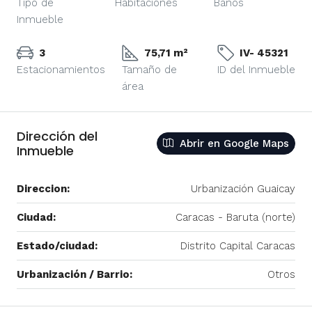
Tipo de
Habitaciones
Baños
Inmueble
3
75,71 m²
IV- 45321
Estacionamientos
Tamaño de
ID del Inmueble
área
Dirección del
Abrir en Google Maps
Inmueble
Direccion:
Urbanización Guaicay
Ciudad:
Caracas - Baruta (norte)
Estado/ciudad:
Distrito Capital Caracas
Urbanización / Barrio:
Otros