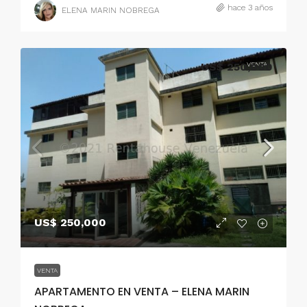
hace 3 años
ELENA MARIN NOBREGA
US$ 250,000
VENTA
US$ 250,000
VENTA
APARTAMENTO EN VENTA – ELENA MARIN