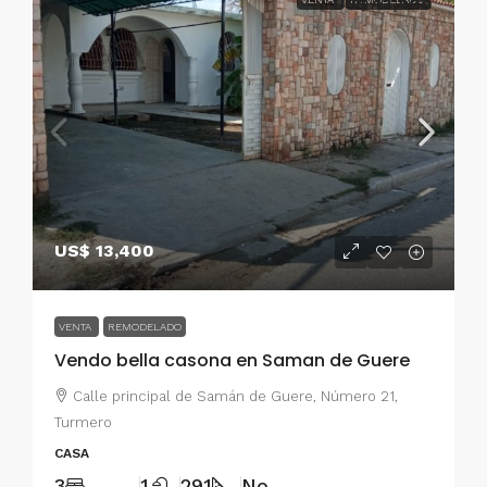
US$ 13,400
US$ 13,400
VENTA
REMODELADO
Vendo bella casona en Saman de Guere
Calle principal de Samán de Guere, Número 21,
Turmero
CASA
3
1
291
No