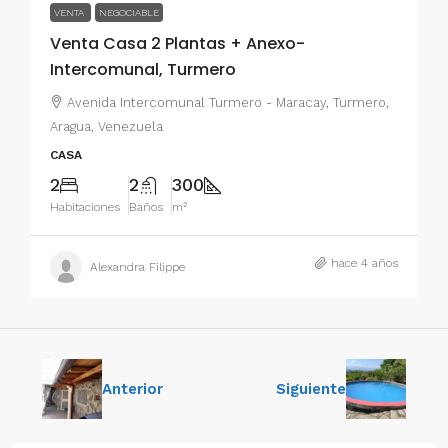
VENTA
NEGOCIABLE
Venta Casa 2 Plantas + Anexo-
Intercomunal, Turmero
Avenida Intercomunal Turmero - Maracay, Turmero,
Aragua, Venezuela
CASA
2
2
300
Habitaciones
Baños
m²
hace 4 años
Alexandra Filippe
Anterior
Siguiente