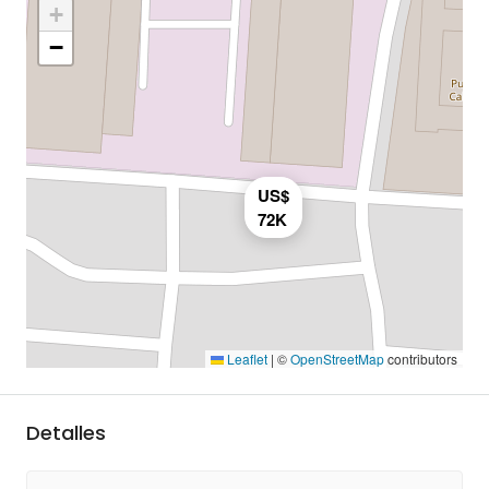
+
−
US$
72K
Leaflet
|
©
OpenStreetMap
contributors
Detalles