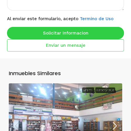
Al enviar este formulario, acepto
Termino de Uso
Solicitar Informacion
Enviar un mensaje
Inmuebles Similares
VENTA
US$ 350,000
NEGOCIABLE