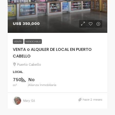
US$ 350,000
VENTA
NEGOCIABLE
VENTA o ALQUILER DE LOCAL EN PUERTO
CABELLO
Puerto Cabello
LOCAL
750
No
Alianza Inmobiliaria
m²
hace 2 meses
Mary Gil