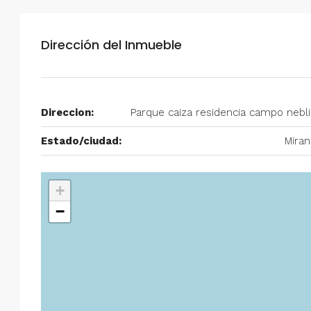
Alquiler en Prados del Este 
Habitaciones, 2 Baños, Pa
Dirección del Inmueble
y Equipado
Centro Comercial Concresa, Ave
Prados del Este, Prados del Este, S
Direccion:
Parque caiza residencia campo nebl
Este, Caracas, Parroquia Nuestra S
Municipio Baruta, Distrito Metropol
Estado/ciudad:
Mira
Estado Miranda, 1080, Venezuela
2
2
100
m²
ANEXO
+
−