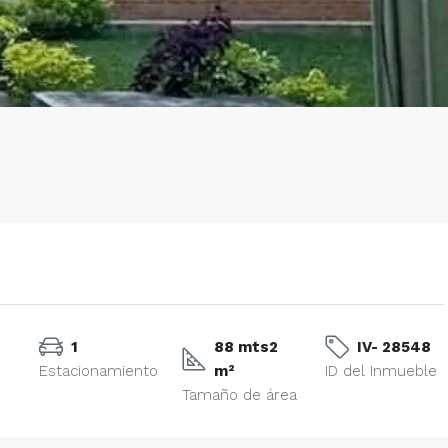
1
88 mts2
IV- 28548
Estacionamiento
m²
ID del Inmueble
Tamaño de área