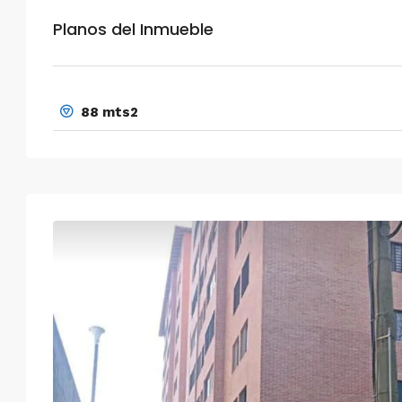
Planos del Inmueble
88 mts2
Mar
Mié
Jue
Vie
18
19
20
21
Ago
Ago
Ago
Ago