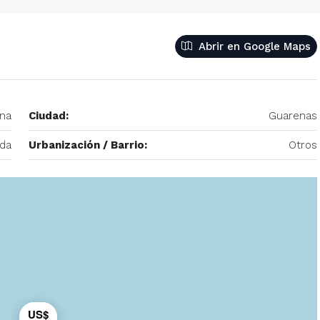
– 2
350/mes
tio. Amoblado
Abrir en Google Maps
Alquiler De Anexo En Prados Del Este
nida Principal de
Caracas | Con Planta y tanque
ector: Prado del
subterráneo
ina
Ciudad:
Guarenas
eñora del Rosario,
Centro Comercial Concresa, Avenida Princip
itano de Caracas,
nda
Urbanización / Barrio:
Otros
Prados del Este, Prados del Este, Sector: Prado
Este, Caracas, Parroquia Nuestra Señora del Ros
Municipio Baruta, Distrito Metropolitano de Cara
Estado Miranda, 1080, Venezuela
1
1
20
m²
ANEXO
US$