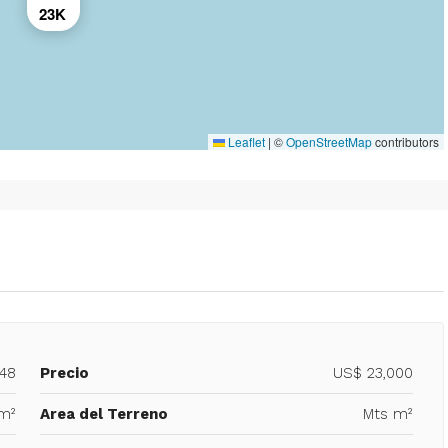
23K
Leaflet
|
©
OpenStreetMap
contributors
548
Precio
US$ 23,000
m²
Area del Terreno
Mts m²