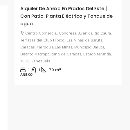
Alquiler De Anexo En Prados Del Este |
A
Con Patio, Planta Eléctrica y Tanque de
C
agua
P
Centro Comercial Concresa, Avenida Río Caura,
E
Terrazas del Club Hípico, Las Minas de Baruta,
M
Caracas, Parroquia Las Minas, Municipio Baruta,
al de
E
Distrito Metropolitano de Caracas, Estado Miranda,
 del
1080, Venezuela
ario,
A
1
1
70
m²
cas,
ANEXO