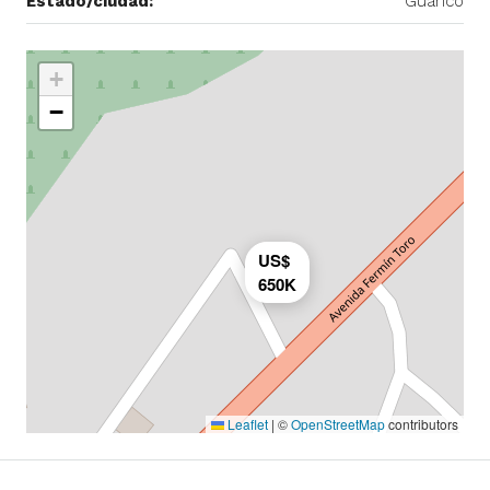
Estado/ciudad:
Guárico
+
−
US$
650K
Leaflet
|
©
OpenStreetMap
contributors