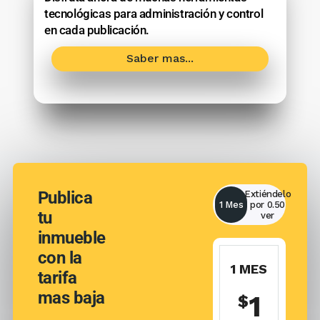
tecnológicas para administración y control
en cada publicación.
Saber mas...
Publica
Extiéndelo
1 Mes
por 0.50
tu
ver
inmueble
con la
2 MESES
1 MES
tarifa
mas baja
1.50
1
$
$