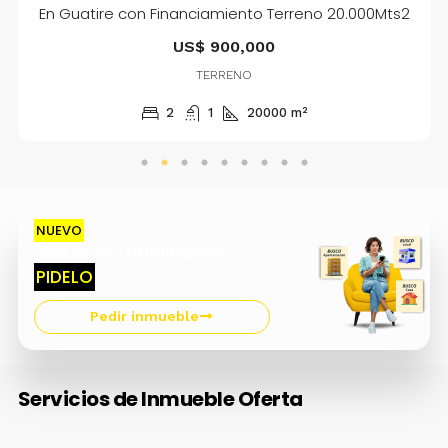
ire con Financiamiento Terreno 20.000Mts2
US$ 900,000
TERRENO
2
1
20000
m²
NUEVO
¿No lo ves publicado?
PIDELO
Pedir inmueble
Servicios de Inmueble Oferta