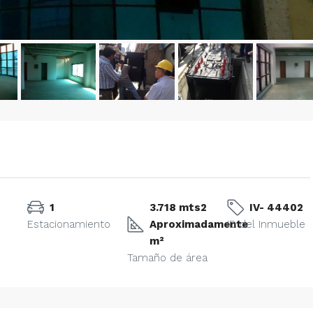
1
3.718 mts2
IV- 44402
Estacionamiento
Aproximadamente
ID del Inmueble
m²
Tamaño de área