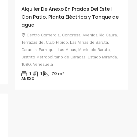
Alquiler De Anexo En Prados Del Este |
A
Con Patio, Planta Eléctrica y Tanque de
C
agua
P
Centro Comercial Concresa, Avenida Río Caura,
E
Terrazas del Club Hípico, Las Minas de Baruta,
M
Caracas, Parroquia Las Minas, Municipio Baruta,
al de
E
Distrito Metropolitano de Caracas, Estado Miranda,
 del
1080, Venezuela
ario,
A
1
1
70
m²
cas,
ANEXO