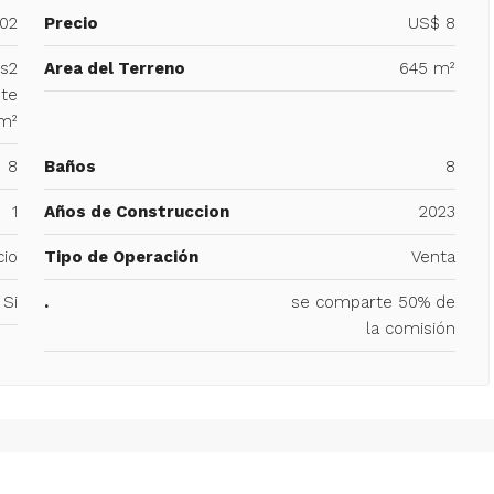
402
Precio
US$ 8
ts2
Area del Terreno
645 m²
te
m²
8
Baños
8
1
Años de Construccion
2023
cio
Tipo de Operación
Venta
Si
.
se comparte 50% de
la comisión