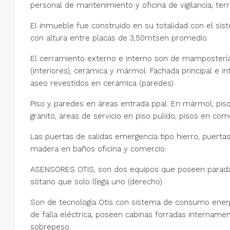
personal de mantenimiento y oficina de vigilancia, terr
El inmueble fue construido en su totalidad con el sis
con altura entre placas de 3,50mtsen promedio.
El cerramiento externo e interno son de mampostería tr
(interiores), cerámica y mármol. Fachada principal e in
aseo revestidos en cerámica (paredes).
Piso y paredes en áreas entrada ppal. En mármol, piso
granito, áreas de servicio en piso pulido, pisos en come
Las puertas de salidas emergencia tipo hierro, puerta
madera en baños oficina y comercio.
ASENSORES OTIS, son dos equipos que poseen paradas ig
sótano que solo llega uno (derecho).
Son de tecnología Otis con sistema de consumo energ
de falla eléctrica, poseen cabinas forradas internamen
sobrepeso.