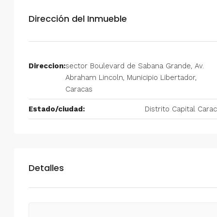
Alquiler en Prados del Este 
Dirección del Inmueble
Habitaciones, 2 Baños, Pa
y Equipado
Centro Comercial Concresa, Ave
Direccion:
sector Boulevard de Sabana Grande, Av.
Prados del Este, Prados del Este, S
Abraham Lincoln, Municipio Libertador,
Este, Caracas, Parroquia Nuestra S
Caracas
Municipio Baruta, Distrito Metropol
Estado Miranda, 1080, Venezuela
Estado/ciudad:
Distrito Capital Cara
2
2
100
m²
ANEXO
Detalles