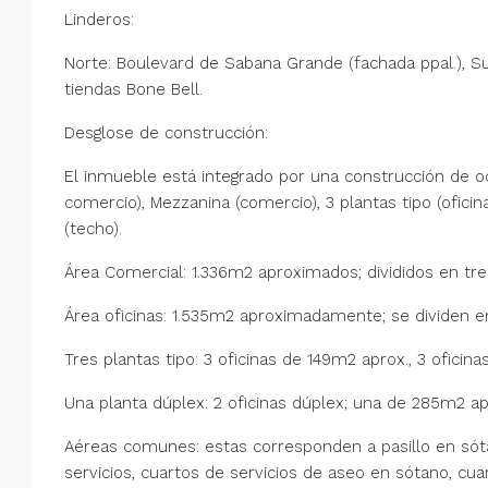
Linderos:
Norte: Boulevard de Sabana Grande (fachada ppal.), Sur: 
tiendas Bone Bell.
Desglose de construcción:
El inmueble está integrado por una construcción de oc
comercio), Mezzanina (comercio), 3 plantas tipo (oficin
(techo).
Área Comercial: 1.336m2 aproximados; divididos en tres
Área oficinas: 1.535m2 aproximadamente; se dividen en
Tres plantas tipo: 3 oficinas de 149m2 aprox., 3 oficin
Una planta dúplex: 2 oficinas dúplex; una de 285m2 a
Aéreas comunes: estas corresponden a pasillo en sótan
servicios, cuartos de servicios de aseo en sótano, cuar