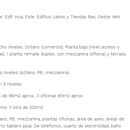
Edif. Inca, Este: Edificio Latino y Tiendas Rex, Oeste: Mini
ho niveles: Sótano (comercio), Planta baja (nivel acceso y
as), 1 planta remate dúplex, con mezzanina (oficina) y terraza
 niveles (sótano, P.B., mezzanina)
 5 niveles.
as de 96m2 aprox., 3 oficinas 65m2 aprox.
prox. Y otra de 320m2
o, P.B., mezzanina, plantas oficinas, área de aseo, áreas de
to tablero ppal. De teléfonos, cuarto de electricidad, baño