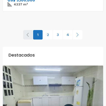
US$ 3,100,000
4337
m²
1
2
3
4
Destacados