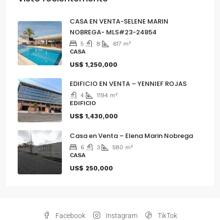
CASA EN VENTA-SELENE MARIN
NOBREGA- MLS#23-24854
5
8
617
m²
CASA
US$ 1,250,000
EDIFICIO EN VENTA – YENNIEF ROJAS
4
1194
m²
EDIFICIO
US$ 1,430,000
Casa en Venta – Elena Marin Nobrega
6
3
580
m²
CASA
US$ 250,000
Facebook
Instagram
TikTok