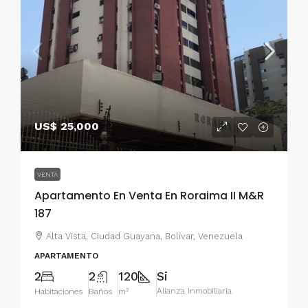
US$ 25,000
VENTA
Apartamento En Venta En Roraima II M&R
187
Alta Vista, Ciudad Guayana, Bolívar, Venezuela
APARTAMENTO
2
2
120
Si
Alianza Inmobiliaria
Habitaciones
Baños
m²