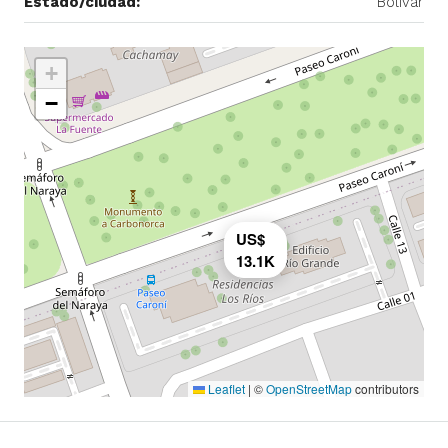
Estado/ciudad:
Bolivar
+
−
US$
13.1K
Leaflet
|
©
OpenStreetMap
contributors