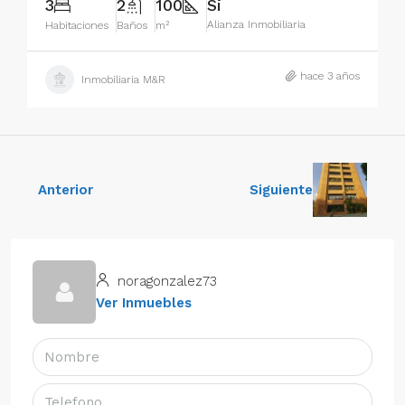
3
2
100
Si
Alianza Inmobiliaria
Habitaciones
Baños
m²
hace 3 años
Inmobiliaria M&R
Anterior
Siguiente
noragonzalez73
Ver Inmuebles