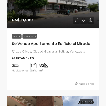
US$ 11,000
VENTA
EN OFERTA
Se Vende Apartamento Edificio el Mirador
Los Olivos, Ciudad Guayana, Bolívar, Venezuela
APARTAMENTO
3
1
82
Habitaciones
Baño
m²
hace 3 años
US$ 400
ALQUILER