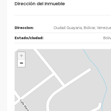
Alquiler en Prados del Este 
Dirección del Inmueble
Habitaciones, 2 Baños, Pa
y Equipado
Centro Comercial Concresa, Ave
Direccion:
Ciudad Guayana, Bolívar, Venezu
Prados del Este, Prados del Este, S
Este, Caracas, Parroquia Nuestra S
Estado/ciudad:
Boli
Municipio Baruta, Distrito Metropol
Estado Miranda, 1080, Venezuela
+
2
2
100
m²
ANEXO
−