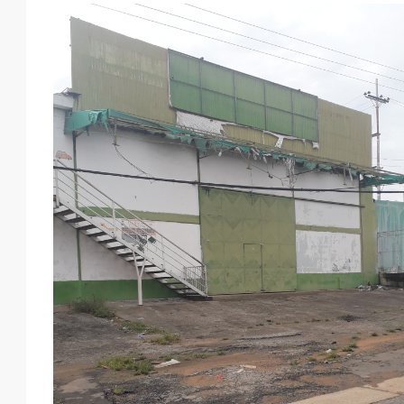
Mar
Mié
Jue
Vie
18
19
20
21
Ago
Ago
Ago
Ago