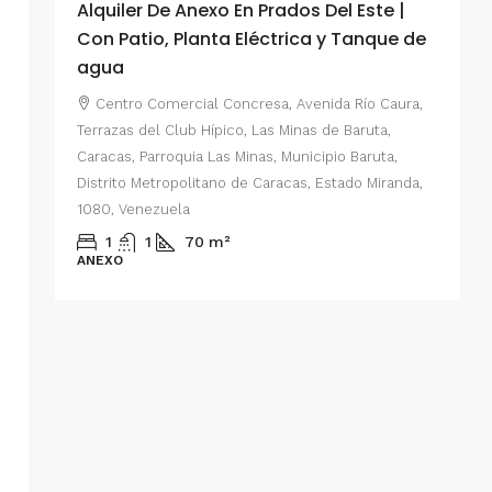
Alquiler De Anexo En Prados Del Este |
A
Con Patio, Planta Eléctrica y Tanque de
C
agua
P
Centro Comercial Concresa, Avenida Río Caura,
E
Terrazas del Club Hípico, Las Minas de Baruta,
M
Caracas, Parroquia Las Minas, Municipio Baruta,
al de
E
Distrito Metropolitano de Caracas, Estado Miranda,
 del
1080, Venezuela
ario,
A
1
1
70
m²
cas,
ANEXO