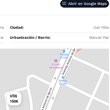
– 2
350/mes
Abrir en Google Maps
tio. Amoblado
Alquiler De Anexo En Prados Del Este
nida Principal de
Caracas | Con Planta y tanque
ela
Ciudad:
San Félix
ector: Prado del
subterráneo
eñora del Rosario,
var
Urbanización / Barrio:
Manuel Piar
Centro Comercial Concresa, Avenida Princip
itano de Caracas,
Prados del Este, Prados del Este, Sector: Prado
Este, Caracas, Parroquia Nuestra Señora del Ros
Municipio Baruta, Distrito Metropolitano de Cara
Estado Miranda, 1080, Venezuela
1
1
20
m²
ANEXO
US$
150K