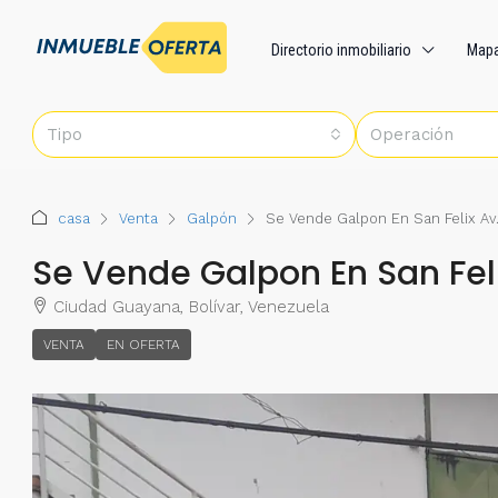
Directorio inmobiliario
Map
Tipo
Operación
casa
Venta
Galpón
Se Vende Galpon En San Felix Av.
Se Vende Galpon En San Feli
Ciudad Guayana, Bolívar, Venezuela
VENTA
EN OFERTA