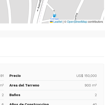
Leaflet
|
©
OpenStreetMap
contributors
591
Precio
US$ 150,000
m²
Area del Terreno
900 m²
2
Baños
2
6
Años de Construccion
40