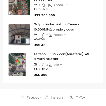
2
1
20000
m²
TERRENO
US$ 900,000
Galpon industrial con Terreno
10.000Mts2 propio y casa
3
2
10000
m²
GALPÓN
US$ 40
Terreno 1900M2 con(ferretería)LAS
FLORES GUATIRE
3
3
520
m²
TERRENO
US$ 300
Facebook
Instagram
TikTok