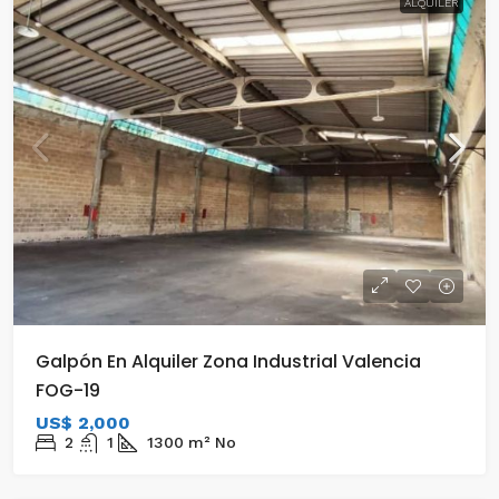
ALQUILER
Galpón En Alquiler Zona Industrial Valencia
FOG-19
US$ 2,000
2
1
1300
m²
No