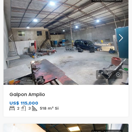
Galpon Amplio
US$ 115,000
2
3
518
m²
Si