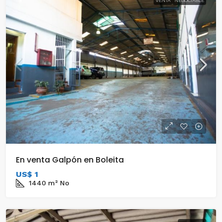
VENTA
NEGOCIABLE
En venta Galpón en Boleita
US$ 1
1440
m²
No