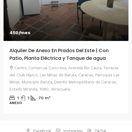
550/mes
n Prados Del Este | Con
Alquiler De Anexo En P
rica y Tanque de agua
2 Habitaciones
resa, Avenida Río Caura, Terrazas
Centro Comercial Concres
s de Baruta, Caracas, Parroquia Las
del Este, Prados del Este, Se
Distrito Metropolitano de Caracas,
Parroquia Nuestra Señora del
enezuela
Distrito Metropolitano de Ca
Venezuela
2
1
70
m²
ANEXO