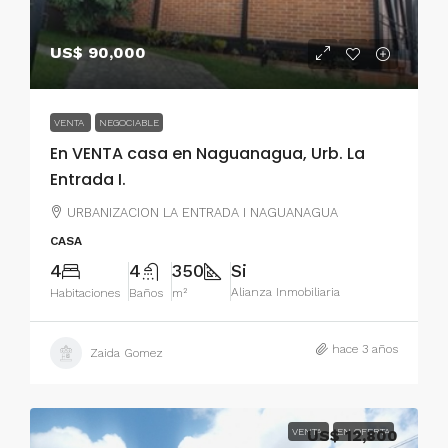
US$ 90,000
VENTA
NEGOCIABLE
En VENTA casa en Naguanagua, Urb. La
Entrada I.
URBANIZACION LA ENTRADA I NAGUANAGUA
CASA
4
4
350
Si
Alianza Inmobiliaria
Habitaciones
Baños
m²
hace 3 años
Zaida Gomez
VENTA
US$ 12,800
EN OFERTA