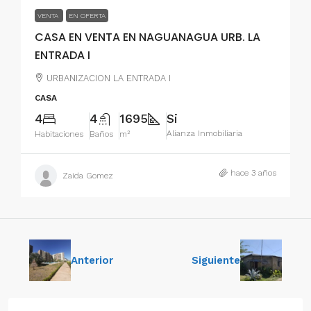
VENTA
EN OFERTA
CASA EN VENTA EN NAGUANAGUA URB. LA
ENTRADA I
URBANIZACION LA ENTRADA I
CASA
4
4
1695
Si
Alianza Inmobiliaria
Habitaciones
Baños
m²
hace 3 años
Zaida Gomez
Anterior
Siguiente