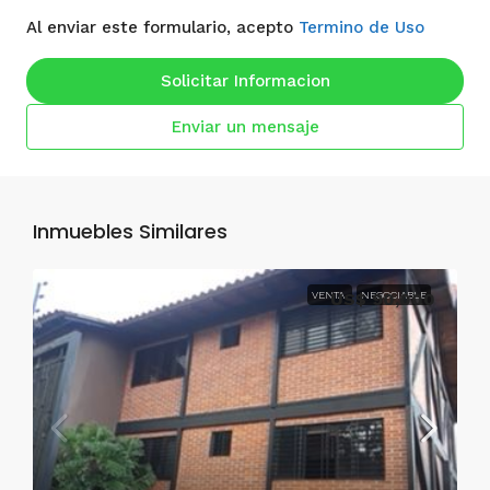
Al enviar este formulario, acepto
Termino de Uso
Solicitar Informacion
Enviar un mensaje
Inmuebles Similares
VENTA
US$ 90,000
NEGOCIABLE