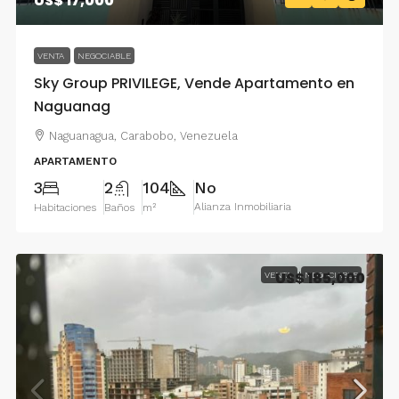
US$ 17,000
VENTA
NEGOCIABLE
Sky Group PRIVILEGE, Vende Apartamento en
Naguanag
Naguanagua, Carabobo, Venezuela
APARTAMENTO
3
2
104
No
Alianza Inmobiliaria
Habitaciones
Baños
m²
US$ 185,000
VENTA
NEGOCIABLE