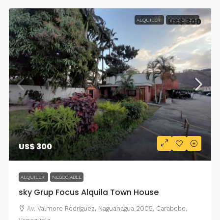
US$ 300
ALQUILER
NEGOCIABLE
US$ 300
ALQUILER
NEGOCIABLE
sky Grup Focus Alquila Town House
Av. Valmore Rodríguez, Naguanagua 2005, Carabobo,