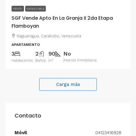
VENTA
NEGOCIABLE
SGF Vende Apto En La Granja II 2da Etapa
Flamboyan
Naguanagua, Carabobo, Venezuela
APARTAMENTO
3
2
90
No
Alianza Inmobiliaria
Habitaciones
Baños
m²
Carga más
Contacto
Móvil
04123416928