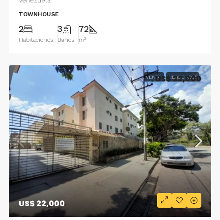
Venezuela
TOWNHOUSE
2
3
72
Habitaciones
Baños
m²
US$ 22,000
VENTA
NEGOCIABLE
US$ 22,000