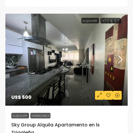
US$ 500
ALQUILER
NEGOCIABLE
US$ 500
ALQUILER
NEGOCIABLE
Sky Group Alquila Apartamento en ls
Trigaleña