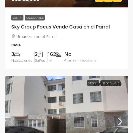
VENTA
NEGOCIABLE
Sky Group Focus Vende Casa en el Parral
Urbanizacion el Parral
CASA
3
2
162
No
Alianza Inmobiliaria
Habitaciones
Baños
m²
US$ 24,500
VENTA
NEGOCIABLE