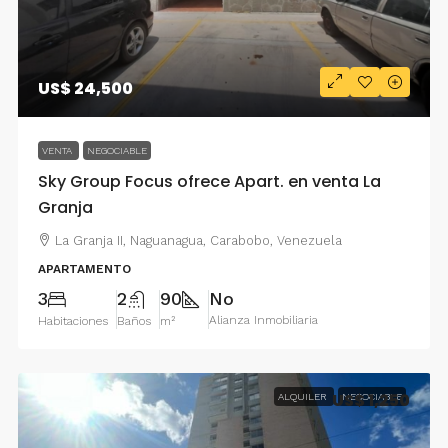
US$ 24,500
VENTA
NEGOCIABLE
Sky Group Focus ofrece Apart. en venta La
Granja
La Granja II, Naguanagua, Carabobo, Venezuela
APARTAMENTO
3
2
90
No
Alianza Inmobiliaria
Habitaciones
Baños
m²
US$ 1,250
ALQUILER
NEGOCIABLE