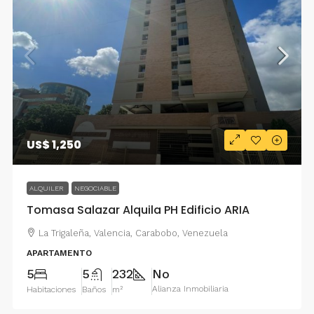
US$ 1,250
ALQUILER
NEGOCIABLE
Tomasa Salazar Alquila PH Edificio ARIA
La Trigaleña, Valencia, Carabobo, Venezuela
APARTAMENTO
5
5
232
No
Alianza Inmobiliaria
Habitaciones
Baños
m²