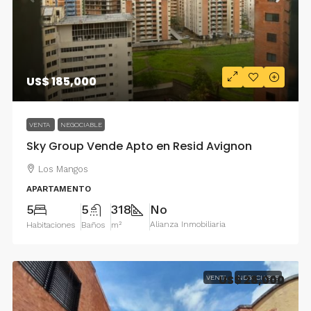
US$ 185,000
VENTA
NEGOCIABLE
Sky Group Vende Apto en Resid Avignon
Los Mangos
APARTAMENTO
5
5
318
No
Alianza Inmobiliaria
Habitaciones
Baños
m²
US$ 28,000
VENTA
NEGOCIABLE