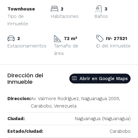
Townhouse
2
3
Tipo de
Habitaciones
Baños
Inmueble
2
72 m²
IV- 27521
Estacionamientos
Tamaño de
ID del Inmueble
área
Dirección del
Abrir en Google Maps
Inmueble
Direccion:
Av. Valmore Rodríguez, Naguanagua 2005,
Carabobo, Venezuela
Ciudad:
Naguanagua (Naguanagua)
Estado/ciudad:
Carabobo