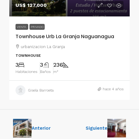
US$ 127,000
VENTA
PRIVADO
Townhouse Urb La Granja Naguanagua
urbanizacion La Granja
TOWNHOUSE
3
3
236
Habitaciones
Baños
m²
hace 4 años
Gisela Barroeta
Anterior
Siguiente