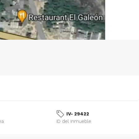
IV- 29422
ea
ID del Inmueble