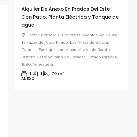
Alquiler De Anexo En Prados Del Este |
A
Con Patio, Planta Eléctrica y Tanque de
C
agua
P
Centro Comercial Concresa, Avenida Río Caura,
E
Terrazas del Club Hípico, Las Minas de Baruta,
M
Caracas, Parroquia Las Minas, Municipio Baruta,
al de
E
Distrito Metropolitano de Caracas, Estado Miranda,
 del
1080, Venezuela
ario,
A
1
1
70
m²
cas,
ANEXO