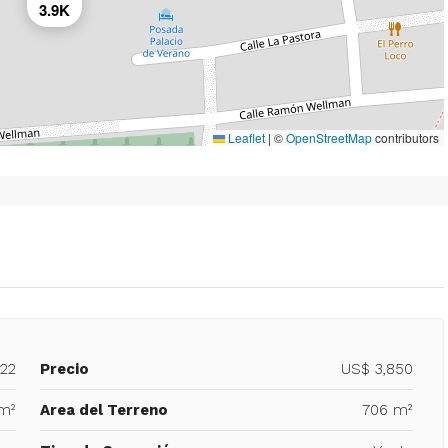
3.9K
Leaflet
|
©
OpenStreetMap
contributors
422
Precio
US$ 3,850
m²
Area del Terreno
706 m²