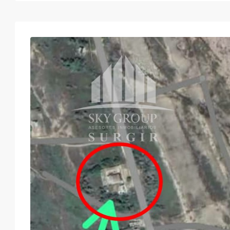
Lun
Mar
Mié
Jue
17
18
19
20
Ago
Ago
Ago
Ago