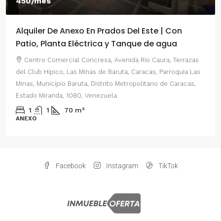
450/mes
Alquiler De Anexo En Prados Del Este | Con
Patio, Planta Eléctrica y Tanque de agua
Centro Comercial Concresa, Avenida Río Caura, Terrazas
del Club Hípico, Las Minas de Baruta, Caracas, Parroquia Las
Minas, Municipio Baruta, Distrito Metropolitano de Caracas,
Estado Miranda, 1080, Venezuela
1
1
70
m²
ANEXO
Facebook
Instagram
TikTok