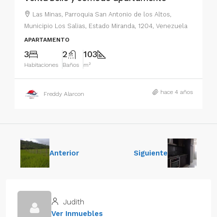
Las Minas, Parroquia San Antonio de los Altos,
Municipio Los Salias, Estado Miranda, 1204, Venezuela
APARTAMENTO
3
2
103
Habitaciones
Baños
m²
hace 4 años
Freddy Alarcon
Anterior
Siguiente
Judith
Ver Inmuebles