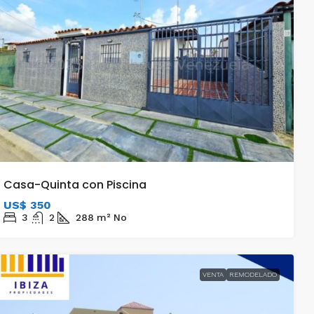
Casa-Quinta con Piscina
US$ 350
3
2
288
m²
No
VENTA
REMODELADO