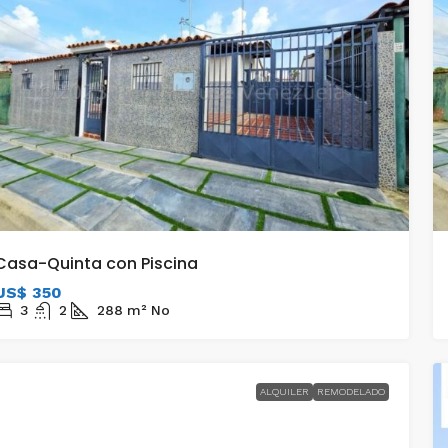
Casa-Quinta con Piscina
US$ 350
3
2
288
m²
No
ALQUILER
REMODELADO