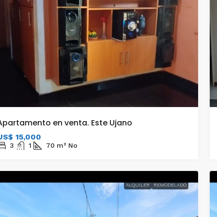
Apartamento en venta. Este Ujano
US$ 15,000
3
1
70
m²
No
ALQUILER
REMODELADO