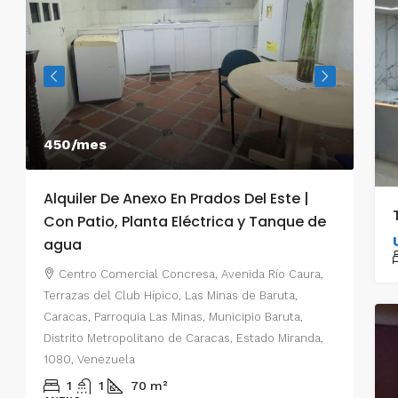
450/mes
550
Alquiler De Anexo En Prados Del Este |
Alq
Con Patio, Planta Eléctrica y Tanque de
Car
agua
C
Prad
Centro Comercial Concresa, Avenida Río Caura,
Este
Terrazas del Club Hípico, Las Minas de Baruta,
Muni
Caracas, Parroquia Las Minas, Municipio Baruta,
e
Esta
Distrito Metropolitano de Caracas, Estado Miranda,
1080, Venezuela
o,
ANE
1
1
70
m²
,