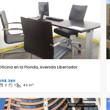
Oficina en la Florida, Avenida Libertador
US$ 280
2
1
43
m²
VENTA
REMODELADO