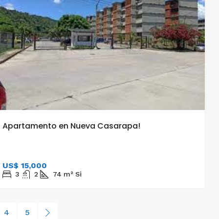
Apartamento en Nueva Casarapa!
US$ 15,000
3
2
74
m²
Si
4
5