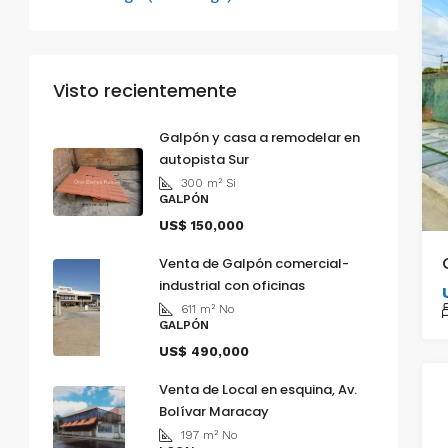
Visto recientemente
Galpón y casa a remodelar en
autopista Sur
300
m²
Si
GALPÓN
US$ 150,000
Venta de Galpón comercial-
industrial con oficinas
611
m²
No
GALPÓN
US$ 490,000
Venta de Local en esquina, Av.
Bolívar Maracay
197
m²
No