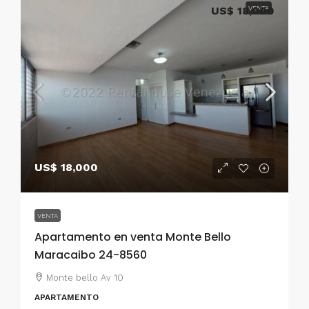
US$ 18,000
VENTA
US$ 18,000
VENTA
Apartamento en venta Monte Bello
Maracaibo 24-8560
Monte bello Av 10
APARTAMENTO