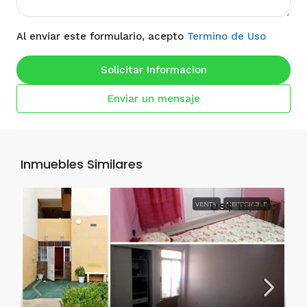
Al enviar este formulario, acepto
Termino de Uso
Solicitar Informacion
Enviar un mensaje
Inmuebles Similares
VENTA
US$ 10,500
NEGOCIABLE