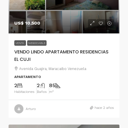
US$ 10,500
VENTA
NEGOCIABLE
VENDO LINDO APARTAMENTO RESIDENCIAS
EL CUJI
Avenida Guajira, Maracaibo Venezuela
APARTAMENTO
2
2
85
Habitaciones
Baños
m²
hace 2 años
Arturo