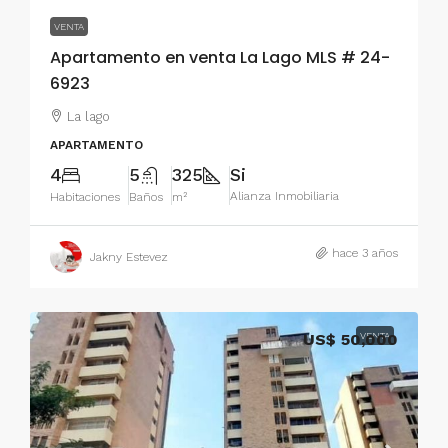
VENTA
Apartamento en venta La Lago MLS # 24-
6923
La lago
APARTAMENTO
4
5
325
Si
Alianza Inmobiliaria
Habitaciones
Baños
m²
hace 3 años
Jakny Estevez
US$ 50,000
VENTA