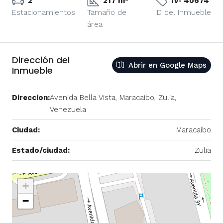
2
217 m²
IV- 40674
Estacionamientos
Tamaño de
ID del Inmueble
área
Dirección del
Abrir en Google Maps
Inmueble
Direccion:
Avenida Bella Vista, Maracaibo, Zulia,
Venezuela
Ciudad:
Maracaibo
Estado/ciudad:
Zulia
+
−