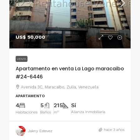
US$ 50,000
VENTA
Apartamento en venta La Lago maracaibo
#24-6446
Avenida 3C, Maracaibo, Zulia, Venezuela
APARTAMENTO
4
5
215
Si
Alianza Inmobiliaria
Habitaciones
Baños
m²
hace 3 años
Jakny Estevez