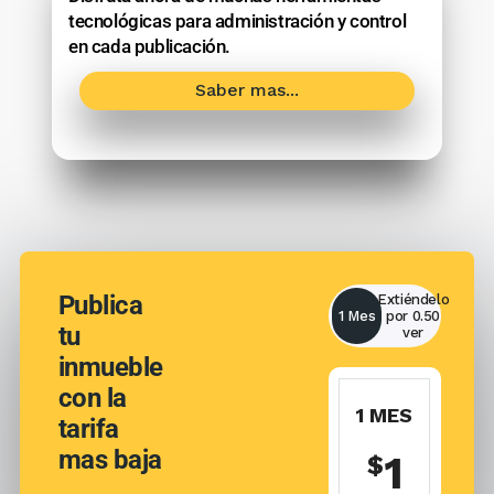
tecnológicas para administración y control
en cada publicación.
Saber mas...
Publica
Extiéndelo
1 Mes
por 0.50
tu
ver
inmueble
con la
2 MESES
1 MES
tarifa
mas baja
1.50
1
$
$