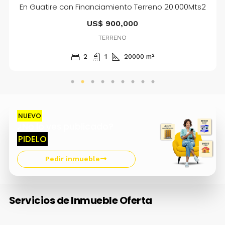
En Guatire con Financiamiento Terreno 20.000Mts2
US$ 900,000
TERRENO
2
1
20000
m²
NUEVO
¿No lo ves publicado?
PIDELO
Pedir inmueble
Servicios de Inmueble Oferta