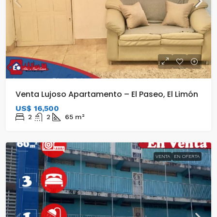
Venta Lujoso Apartamento – El Paseo, El Limón
US$ 16,500
2
2
65
m²
VENTA
EN OFERTA