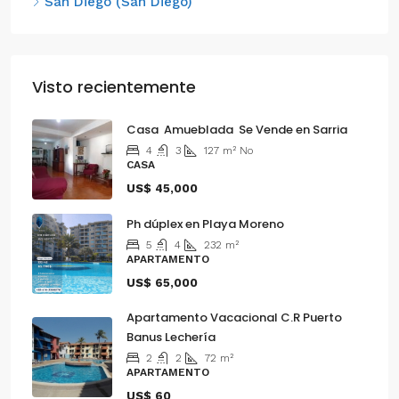
San Diego (San Diego)
Visto recientemente
Casa Amueblada Se Vende en Sarria
4
3
127
m²
No
CASA
US$ 45,000
Ph dúplex en Playa Moreno
5
4
232
m²
APARTAMENTO
US$ 65,000
Apartamento Vacacional C.R Puerto
Banus Lechería
2
2
72
m²
APARTAMENTO
US$ 60