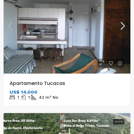
Apartamento Tucacas
US$ 14,000
1
1
42
m²
No
VENTA