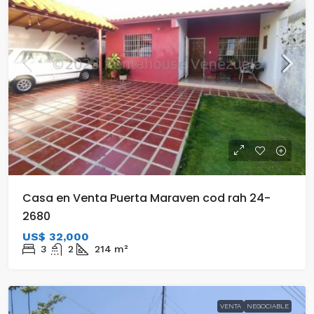
Casa en Venta Puerta Maraven cod rah 24-
2680
US$ 32,000
3
2
214
m²
VENTA
NEGOCIABLE