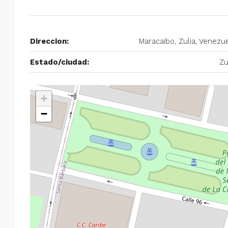
$750/mes
Alquiler en Prados del Este 
Direccion:
Maracaibo, Zulia, Venezu
Habitaciones, 2 Baños, Pa
Estado/ciudad:
Zu
y Equipado
Centro Comercial Concresa, Ave
Prados del Este, Prados del Este, S
+
Este, Caracas, Parroquia Nuestra S
−
Municipio Baruta, Distrito Metropol
Estado Miranda, 1080, Venezuela
2
2
100
m²
ANEXO