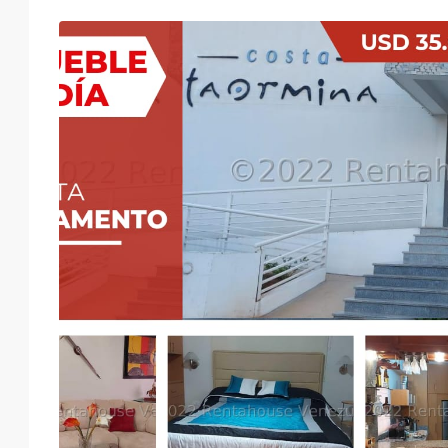
Mar
Mié
Jue
Vie
18
19
20
21
Ago
Ago
Ago
Ago