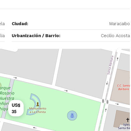
– 2
ela
Ciudad:
Maracaibo
350/mes
tio. Amoblado
lia
Urbanización / Barrio:
Cecilio Acosta
Alquiler De Anexo En Prados Del Este
nida Principal de
Caracas | Con Planta y tanque
ector: Prado del
subterráneo
eñora del Rosario,
Centro Comercial Concresa, Avenida Princip
itano de Caracas,
Prados del Este, Prados del Este, Sector: Prado
Este, Caracas, Parroquia Nuestra Señora del Ros
Municipio Baruta, Distrito Metropolitano de Cara
Estado Miranda, 1080, Venezuela
US$
1
1
20
m²
ANEXO
35