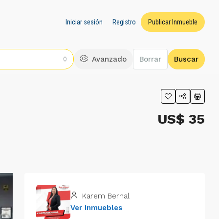
Iniciar sesión
Registro
Publicar Inmueble
Avanzado
Borrar
Buscar
US$ 35
Karem Bernal
Ver Inmuebles