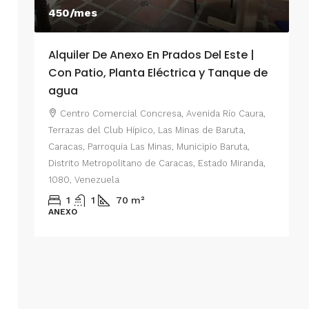
450/mes
Alquiler De Anexo En Prados Del Este |
A
Con Patio, Planta Eléctrica y Tanque de
C
agua
P
Centro Comercial Concresa, Avenida Río Caura,
E
Terrazas del Club Hípico, Las Minas de Baruta,
M
Caracas, Parroquia Las Minas, Municipio Baruta,
al de
E
Distrito Metropolitano de Caracas, Estado Miranda,
 del
1080, Venezuela
ario,
A
1
1
70
m²
cas,
ANEXO