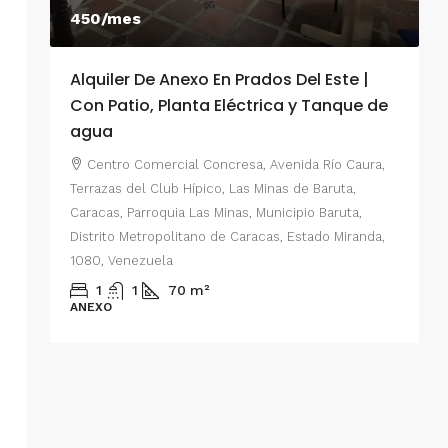
450/mes
Alquiler De Anexo En Prados Del Este |
A
Con Patio, Planta Eléctrica y Tanque de
C
agua
P
Centro Comercial Concresa, Avenida Río Caura,
E
Terrazas del Club Hípico, Las Minas de Baruta,
M
Caracas, Parroquia Las Minas, Municipio Baruta,
al de
E
Distrito Metropolitano de Caracas, Estado Miranda,
 del
1080, Venezuela
ario,
A
1
1
70
m²
cas,
ANEXO