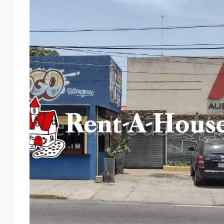
Jue
Vie
Sáb
Dom
13
14
15
16
Ago
Ago
Ago
Ago