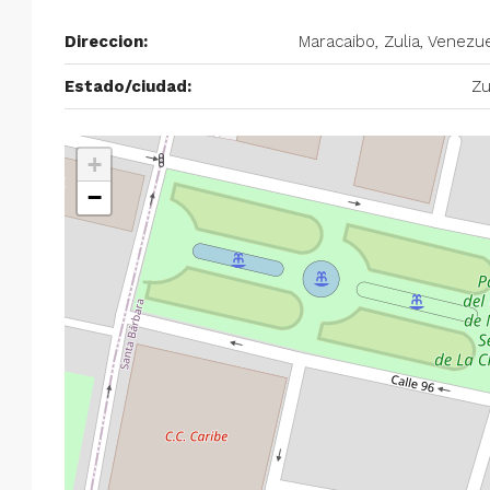
$750/mes
Direccion:
Maracaibo, Zulia, Venezu
Alquiler en Prados del Este 
Estado/ciudad:
Zu
Habitaciones, 2 Baños, Pa
y Equipado
+
Centro Comercial Concresa, Ave
−
Prados del Este, Prados del Este, S
Este, Caracas, Parroquia Nuestra S
Municipio Baruta, Distrito Metropol
Estado Miranda, 1080, Venezuela
2
2
100
m²
ANEXO