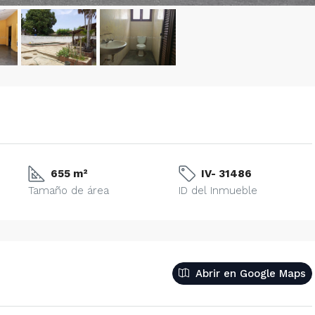
655 m²
IV- 31486
Tamaño de área
ID del Inmueble
Abrir en Google Maps