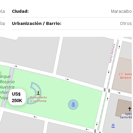
ela
Ciudad:
Maracaibo
– 2
lia
Urbanización / Barrio:
Otros
350/mes
tio. Amoblado
Alquiler De Anexo En Prados Del Este
nida Principal de
Caracas | Con Planta y tanque
ector: Prado del
subterráneo
eñora del Rosario,
Centro Comercial Concresa, Avenida Princip
itano de Caracas,
Prados del Este, Prados del Este, Sector: Prado
Este, Caracas, Parroquia Nuestra Señora del Ros
Municipio Baruta, Distrito Metropolitano de Cara
US$
Estado Miranda, 1080, Venezuela
250K
1
1
20
m²
ANEXO