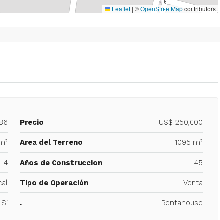
Leaflet
|
©
OpenStreetMap
contributors
486
Precio
US$ 250,000
m²
Area del Terreno
1095 m²
4
Años de Construccion
45
cal
Tipo de Operación
Venta
Si
.
Rentahouse