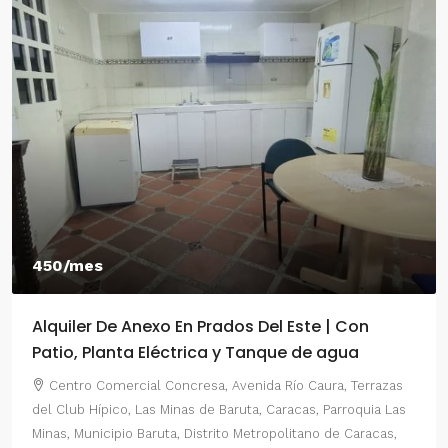
550/mes
 Con
Alquiler De Anexo En Prados Del Este Car
gua
2 Habitaciones
, Terrazas
Centro Comercial Concresa, Avenida Principal de
rroquia Las
del Este, Prados del Este, Sector: Prado del Este, Ca
e Caracas,
Parroquia Nuestra Señora del Rosario, Municipio Baru