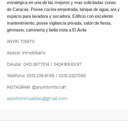
estratégica en una de las mejores y mas solicitadas zonas
de Caracas. Posee cocina empotrada, tanque de agua, a/a y
espacio para lavadora y secadora. Edificio con excelente
mantenimiento, posee vigilancia privada, salón de fiesta,
gimnasio, caminería y bella vista a El Ávila
ANYIN TONITO
Asesor Inmobiliario
Celular: 0412.367.70.14 / 0424.169.63.97
Teléfono: 0212.239.91.89 / 0212-2327093
INSTAGRAM: @anyintonito.rah
atonitoinmuebles@gmail.com