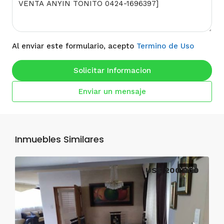
Al enviar este formulario, acepto
Termino de Uso
Solicitar Informacion
Enviar un mensaje
Inmuebles Similares
US$ 200,000
VENTA