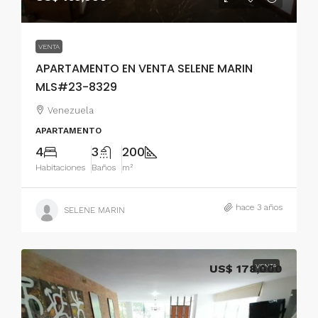
VENTA
APARTAMENTO EN VENTA SELENE MARIN
MLS#23-8329
Venezuela
APARTAMENTO
4
3
200
Habitaciones
Baños
m²
hace 3 años
SELENE MARIN
US$ 178,000
VENTA