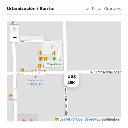
Urbanización / Barrio:
Los Palos Grandes
+
−
US$
48K
Leaflet
|
©
OpenStreetMap
contributors