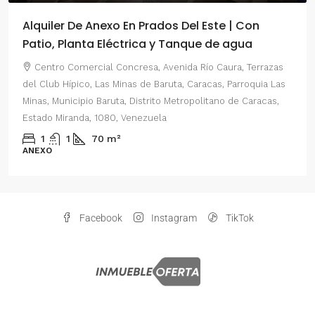
Alquiler De Anexo En Prados Del Este | Con
Patio, Planta Eléctrica y Tanque de agua
Centro Comercial Concresa, Avenida Río Caura, Terrazas
del Club Hípico, Las Minas de Baruta, Caracas, Parroquia Las
Minas, Municipio Baruta, Distrito Metropolitano de Caracas,
Estado Miranda, 1080, Venezuela
1
1
70
m²
ANEXO
Facebook
Instagram
TikTok