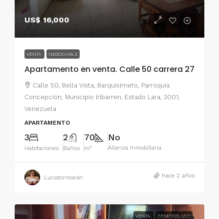
US$ 16,000
VENTA
NEGOCIABLE
Apartamento en venta. Calle 50 carrera 27
Calle 50, Bella Vista, Barquisimeto, Parroquia
Concepción, Municipio Iribarren, Estado Lara, 3001,
Venezuela
APARTAMENTO
3
2
70
No
Alianza Inmobiliaria
Habitaciones
Baños
m²
hace 2 años
Luciatorresrah
VENTA
US$ 15,000
REMODELADO