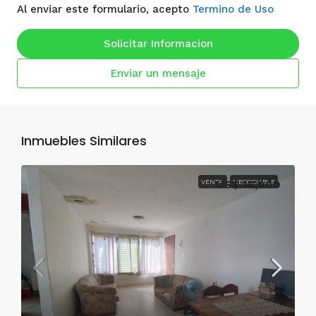
Al enviar este formulario, acepto
Termino de Uso
Solicitar Informacion
Enviar un mensaje
Inmuebles Similares
VENTA
US$ 16,000
NEGOCIABLE