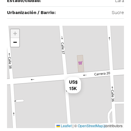
Estado/ciudad:
Lara
Urbanización / Barrio:
Sucre
+
−
US$
15K
Leaflet
|
©
OpenStreetMap
contributors