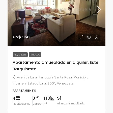
US$ 350
ALQUILER
PRIVADO
Apartamento amueblado en alquiler. Este
Barquismto
Avenida Lara, Parroquia Santa Rosa, Municipio
Iribarren, Estado Lara, 3001, Venezuela
APARTAMENTO
4
3
110
Si
Alianza Inmobiliaria
Habitaciones
Baños
m²