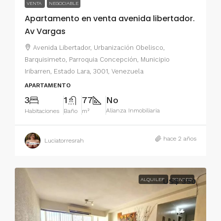
VENTA
NEGOCIABLE
Apartamento en venta avenida libertador.
Av Vargas
Avenida Libertador, Urbanización Obelisco,
Barquisimeto, Parroquia Concepción, Municipio
Iribarren, Estado Lara, 3001, Venezuela
APARTAMENTO
3
1
77
No
Alianza Inmobiliaria
Habitaciones
Baño
m²
hace 2 años
Luciatorresrah
ALQUILER
US$ 350
PRIVADO