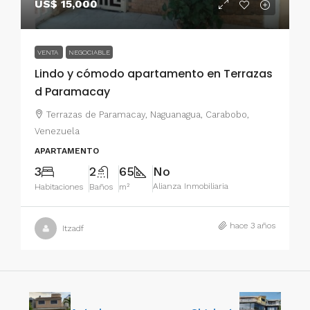
US$ 15,000
VENTA
NEGOCIABLE
Lindo y cómodo apartamento en Terrazas
d Paramacay
Terrazas de Paramacay, Naguanagua, Carabobo,
Venezuela
APARTAMENTO
3
2
65
No
Alianza Inmobiliaria
Habitaciones
Baños
m²
hace 3 años
Itzadf