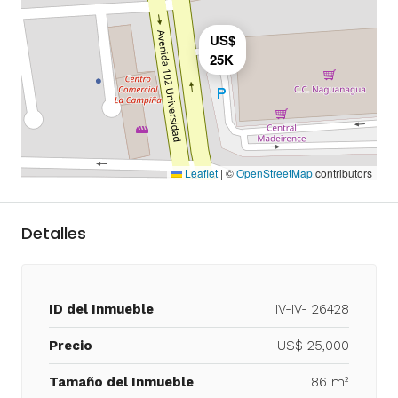
US$
25K
Leaflet
|
©
OpenStreetMap
contributors
Detalles
ID del Inmueble
IV-IV- 26428
Precio
US$ 25,000
Tamaño del Inmueble
86 m²