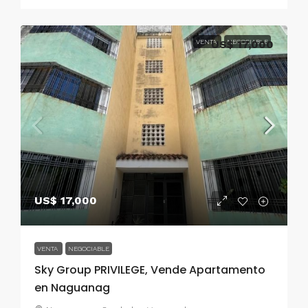
VENTA
US$ 17,000
NEGOCIABLE
US$ 17,000
VENTA
NEGOCIABLE
Sky Group PRIVILEGE, Vende Apartamento
en Naguanag