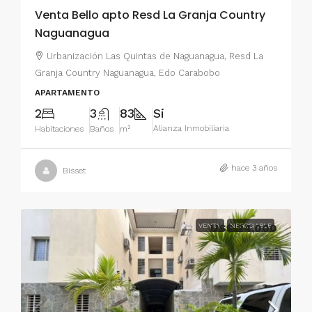
Venta Bello apto Resd La Granja Country
Naguanagua
Urbanización Las Quintas de Naguanagua, Resd La
Granja Country Naguanagua, Edo Carabobo
APARTAMENTO
2
3
83
Si
Alianza Inmobiliaria
Habitaciones
Baños
m²
hace 3 años
Bisset
VENTA
US$ 24,000
NEGOCIABLE