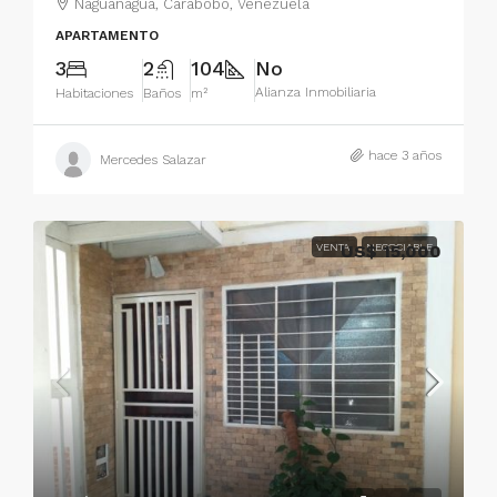
Naguanagua, Carabobo, Venezuela
APARTAMENTO
3
2
104
No
Alianza Inmobiliaria
Habitaciones
Baños
m²
hace 3 años
Mercedes Salazar
VENTA
US$ 15,000
NEGOCIABLE