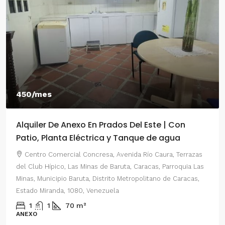
550/mes
Alquiler De Anexo En Prados Del Este Caracas |
2 Habitaciones
Centro Comercial Concresa, Avenida Principal de Prados
del Este, Prados del Este, Sector: Prado del Este, Caracas,
Parroquia Nuestra Señora del Rosario, Municipio Baruta,
Distrito Metropolitano de Caracas, Estado Miranda, 1080,
Venezuela
2
1
70
m²