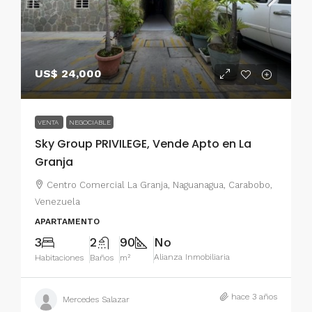
US$ 24,000
VENTA
NEGOCIABLE
Sky Group PRIVILEGE, Vende Apto en La
Granja
Centro Comercial La Granja, Naguanagua, Carabobo,
Venezuela
APARTAMENTO
3
2
90
No
Alianza Inmobiliaria
Habitaciones
Baños
m²
hace 3 años
Mercedes Salazar