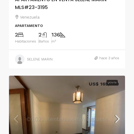
MLS#23-3195
Venezuela
APARTAMENTO
2
2
136
Habitaciones
Baños
m²
hace 3 años
SELENE MARIN
US$ 165,000
VENTA