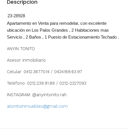
Descripcion
23-28928
Apartamento en Venta para remodelar, con excelente
ubicación en Los Palos Grandes , 2 Habitaciones mas
Servicio , 2 Baños , 1 Puesto de Estacionamiento Techado .
ANYIN TONITO
Asesor Inmobiliario
Celular: 0412.367.70.14 / 0424.169.63.97
Teléfono: 0212.239.91.89 / 0212-2327093
INSTAGRAM: @anyintonito.rah
atonitoinmuebles@gmail.com