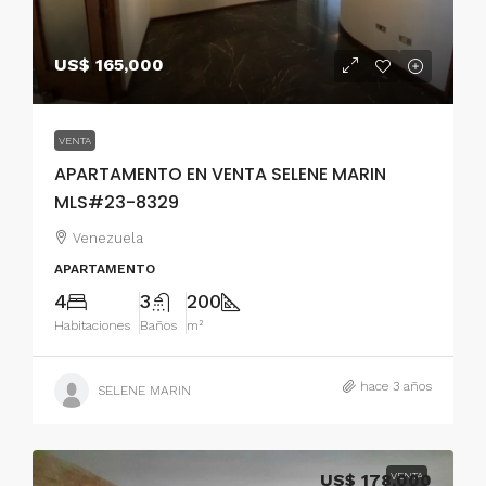
US$ 165,000
VENTA
APARTAMENTO EN VENTA SELENE MARIN
MLS#23-8329
Venezuela
APARTAMENTO
4
3
200
Habitaciones
Baños
m²
hace 3 años
SELENE MARIN
US$ 178,000
VENTA