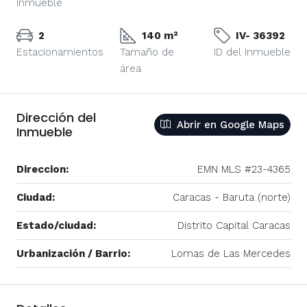
Inmueble
2
140 m²
IV- 36392
Estacionamientos
Tamaño de
ID del Inmueble
área
Dirección del
Abrir en Google Maps
Inmueble
Direccion:
EMN MLS #23-4365
Ciudad:
Caracas - Baruta (norte)
Estado/ciudad:
Distrito Capital Caracas
Urbanización / Barrio:
Lomas de Las Mercedes