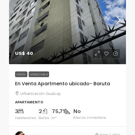
US$ 40
VENTA
NEGOCIABLE
En Venta Apartmento ubicado- Baruta
Urbanización Guaicay
APARTAMENTO
3
2
75,71
No
Alianza Inmobiliaria
Habitaciones
Baños
m²
hace 2 años