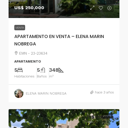
US$ 250,000
VENTA
APARTAMENTO EN VENTA – ELENA MARIN
NOBREGA
EMN - 23-23634
APARTAMENTO
5
5
348
Habitaciones
Baños
m²
hace 3 años
ELENA MARIN NOBREGA
US$ 125,000
VENTA